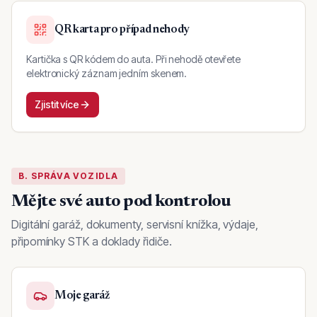
QR karta pro případ nehody
Kartička s QR kódem do auta. Při nehodě otevřete
elektronický záznam jedním skenem.
Zjistit více
B. SPRÁVA VOZIDLA
Mějte své auto pod kontrolou
Digitální garáž, dokumenty, servisní knížka, výdaje,
připomínky STK a doklady řidiče.
Moje garáž