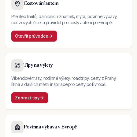
Cestování autem
Přehled limitů, dálničních známek, mýta, povinné výbavy,
nouzových čísel a pravidel pro cesty autem po Evropě.
Otevřít průvodce
Tipy na výlety
Víkendové trasy, rodinné výlety, roadtripy, cesty z Prahy,
Brna a dalších měst i inspirace pro cesty po Evropě.
Zobrazit tipy
Povinná výbava v Evropě