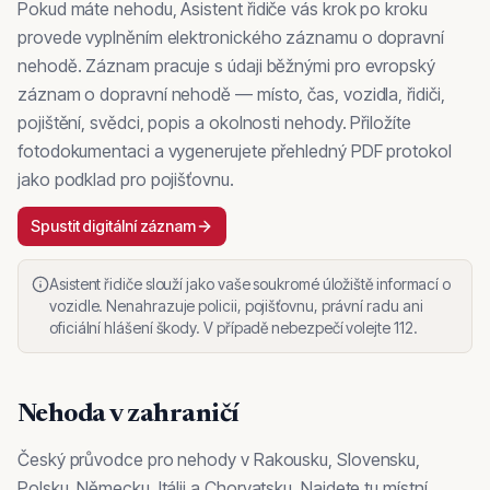
Pokud máte nehodu, Asistent řidiče vás krok po kroku
provede vyplněním elektronického záznamu o dopravní
nehodě. Záznam pracuje s údaji běžnými pro evropský
záznam o dopravní nehodě — místo, čas, vozidla, řidiči,
pojištění, svědci, popis a okolnosti nehody. Přiložíte
fotodokumentaci a vygenerujete přehledný PDF protokol
jako podklad pro pojišťovnu.
Spustit digitální záznam
Asistent řidiče slouží jako vaše soukromé úložiště informací o
vozidle. Nenahrazuje policii, pojišťovnu, právní radu ani
oficiální hlášení škody. V případě nebezpečí volejte 112.
Nehoda v zahraničí
Český průvodce pro nehody v Rakousku, Slovensku,
Polsku, Německu, Itálii a Chorvatsku. Najdete tu místní