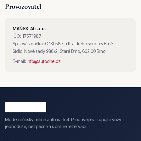
Provozovatel
MAŃSKI AI s.r.o.
IČO: 17571987
Spisová značka: C 130587 u Krajského soudu v Brně
Sídlo: Nové sady 988/2, Staré Brno, 602 00 Brno
E-mail:
info@autodne.cz
Moderní český online automarket. Prodávejte a kupujte vozy
jednoduše, bezpečně a s online rezervací.