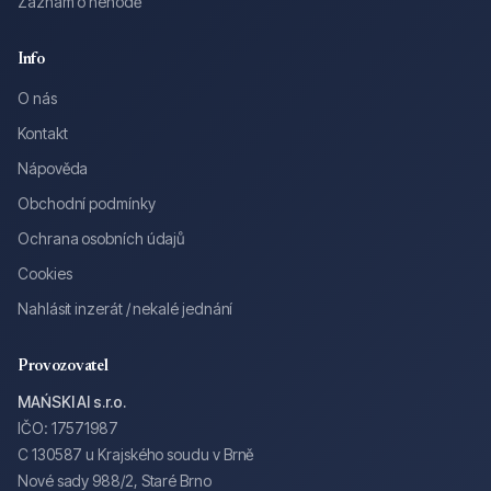
Záznam o nehodě
Info
O nás
Kontakt
Nápověda
Obchodní podmínky
Ochrana osobních údajů
Cookies
Nahlásit inzerát / nekalé jednání
Provozovatel
MAŃSKI AI s.r.o.
IČO: 17571987
C 130587 u Krajského soudu v Brně
Nové sady 988/2, Staré Brno