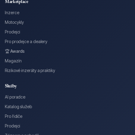
Marketplace
Inzerce
Motocykly
Prodejci
Pro prodejce a dealery
🏆 Awards
Magazín
Rizikové inzeráty a praktiky
Služby
AI poradce
Katalog služeb
Pro řidiče
Prodejci