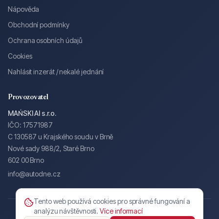
Nápověda
Obchodní podmínky
Ochrana osobních údajů
Cookies
Nahlásit inzerát / nekalé jednání
Provozovatel
MAŃSKI AI s.r.o.
IČO: 17571987
C 130587 u Krajského soudu v Brně
Nové sady 988/2, Staré Brno
602 00 Brno
info@autodne.cz
Tento web používá cookies pro správné fungování a
analýzu návštěvnosti.
Více informací
©
2026
AUTOdne.cz — MAŃSKI AI s.r.o.
Všechna práva vyhrazena.