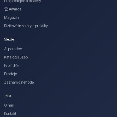
Pro prodejce a dealery
🏆 Awards
Magazín
Rizikové inzeráty a praktiky
Služby
AI poradce
Katalog služeb
Pro řidiče
Prodejci
Záznam o nehodě
Info
O nás
Kontakt