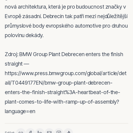
nová architektura, která je pro budoucnost značky v 
Evropě zásadní. Debrecín tak patří mezi nejdůležitější 
průmyslové body evropského automotive pro druhou 
polovinu dekády.

Zdroj: BMW Group Plant Debrecen enters the finish 
straight — 
https://www.press.bmwgroup.com/global/article/det
ail/T0449177EN/bmw-group-plant-debrecen-
enters-the-finish-straight%3A-heartbeat-of-the-
plant-comes-to-life-with-ramp-up-of-assembly?
language=en
Sdílet: