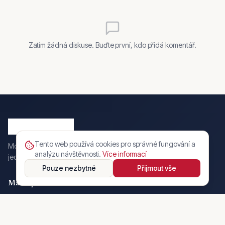
Zatím žádná diskuse. Buďte první, kdo přidá komentář.
Tento web používá cookies pro správné fungování a
Moderní český online automarket. Prodávejte a kupujte vozy
analýzu návštěvnosti.
Více informací
jednoduše, bezpečně a s online rezervací.
Pouze nezbytné
Přijmout vše
Marketplace
Inzerce
Motocykly