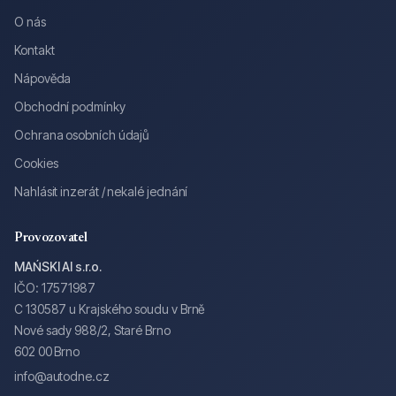
O nás
Kontakt
Nápověda
Obchodní podmínky
Ochrana osobních údajů
Cookies
Nahlásit inzerát / nekalé jednání
Provozovatel
MAŃSKI AI s.r.o.
IČO: 17571987
C 130587 u Krajského soudu v Brně
Nové sady 988/2, Staré Brno
602 00 Brno
info@autodne.cz