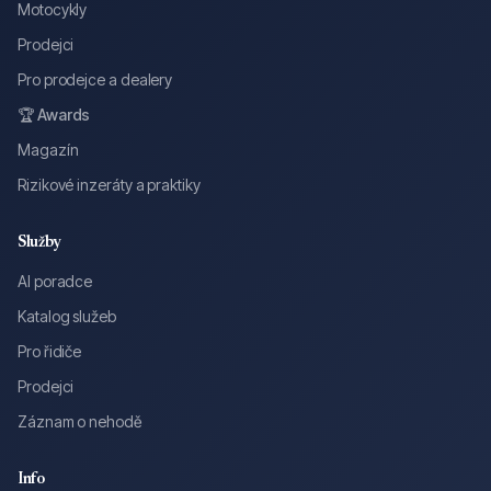
Motocykly
Prodejci
Pro prodejce a dealery
🏆 Awards
Magazín
Rizikové inzeráty a praktiky
Služby
AI poradce
Katalog služeb
Pro řidiče
Prodejci
Záznam o nehodě
Info