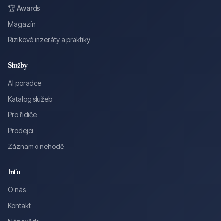
🏆 Awards
Magazín
Rizikové inzeráty a praktiky
Služby
AI poradce
Katalog služeb
Pro řidiče
Prodejci
Záznam o nehodě
Info
O nás
Kontakt