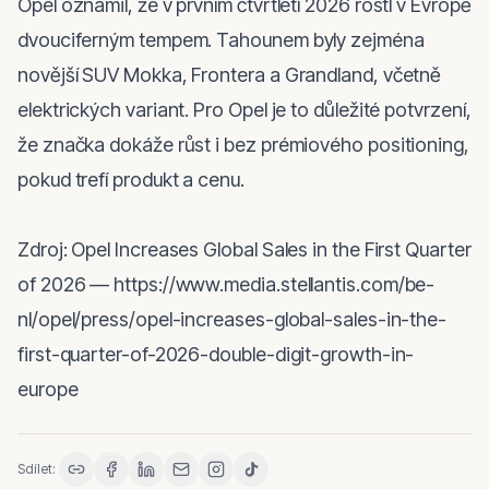
Opel oznámil, že v prvním čtvrtletí 2026 rostl v Evropě 
dvouciferným tempem. Tahounem byly zejména 
novější SUV Mokka, Frontera a Grandland, včetně 
elektrických variant. Pro Opel je to důležité potvrzení, 
že značka dokáže růst i bez prémiového positioning, 
pokud trefí produkt a cenu.

Zdroj: Opel Increases Global Sales in the First Quarter 
of 2026 — https://www.media.stellantis.com/be-
nl/opel/press/opel-increases-global-sales-in-the-
first-quarter-of-2026-double-digit-growth-in-
europe
Sdílet: