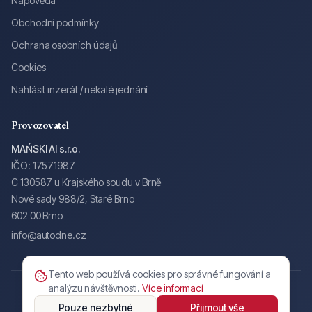
Nápověda
Obchodní podmínky
Ochrana osobních údajů
Cookies
Nahlásit inzerát / nekalé jednání
Provozovatel
MAŃSKI AI s.r.o.
IČO: 17571987
C 130587 u Krajského soudu v Brně
Nové sady 988/2, Staré Brno
602 00 Brno
info@autodne.cz
Tento web používá cookies pro správné fungování a
analýzu návštěvnosti.
Více informací
©
2026
AUTOdne.cz — MAŃSKI AI s.r.o.
Všechna práva vyhrazena.
Obchodní podmínky
Ochrana osobních údajů
Cookies
Pouze nezbytné
Přijmout vše