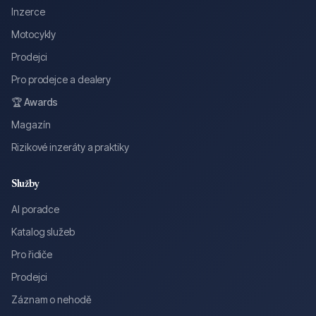
Inzerce
Motocykly
Prodejci
Pro prodejce a dealery
🏆 Awards
Magazín
Rizikové inzeráty a praktiky
Služby
AI poradce
Katalog služeb
Pro řidiče
Prodejci
Záznam o nehodě