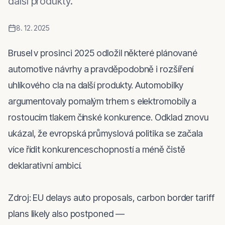
další produkty.
8. 12. 2025
Brusel v prosinci 2025 odložil některé plánované 
automotive návrhy a pravděpodobně i rozšíření 
uhlíkového cla na další produkty. Automobilky 
argumentovaly pomalým trhem s elektromobily a 
rostoucím tlakem čínské konkurence. Odklad znovu 
ukázal, že evropská průmyslová politika se začala 
více řídit konkurenceschopností a méně čistě 
deklarativní ambicí.

Zdroj: EU delays auto proposals, carbon border tariff 
plans likely also postponed — 