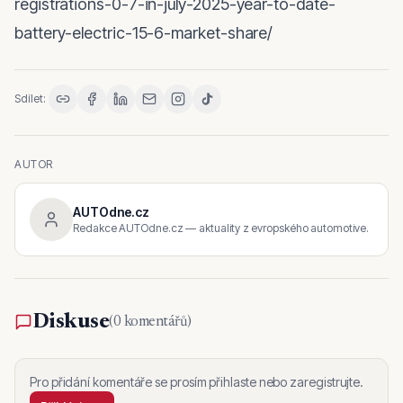
registrations-0-7-in-july-2025-year-to-date-
battery-electric-15-6-market-share/
Sdílet:
AUTOR
AUTOdne.cz
Redakce AUTOdne.cz — aktuality z evropského automotive.
Diskuse
(
0 komentářů
)
Pro přidání komentáře se prosím přihlaste nebo zaregistrujte.