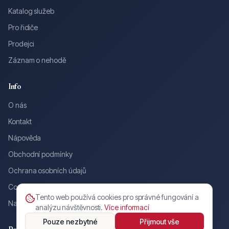
Katalog služeb
Pro řidiče
Prodejci
Záznam o nehodě
Info
O nás
Kontakt
Nápověda
Obchodní podmínky
Ochrana osobních údajů
Cookies
Tento web používá cookies pro správné fungování a
Nahlásit inzerát / nekalé jednání
analýzu návštěvnosti.
Více informací
Pouze nezbytné
Přijmout vše