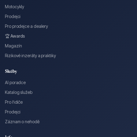
Motocykly
Prodejci
Pro prodejce a dealery
🏆 Awards
Magazín
Rizikové inzeráty a praktiky
Služby
AI poradce
Katalog služeb
Pro řidiče
Prodejci
Záznam o nehodě