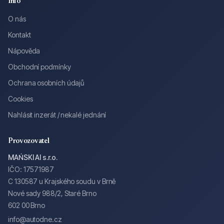
Info
O nás
Kontakt
Nápověda
Obchodní podmínky
Ochrana osobních údajů
Cookies
Nahlásit inzerát / nekalé jednání
Provozovatel
MAŃSKI AI s.r.o.
IČO: 17571987
C 130587 u Krajského soudu v Brně
Nové sady 988/2, Staré Brno
602 00 Brno
info@autodne.cz