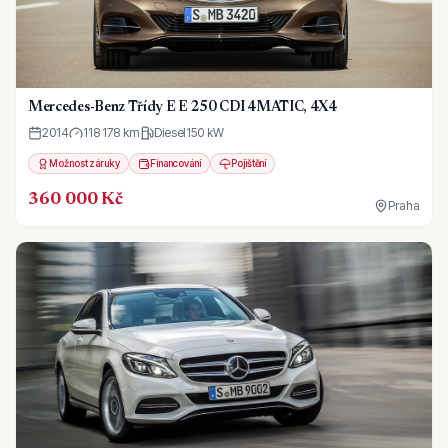
Mercedes-Benz Třídy E E 250 CDI 4MATIC, 4X4
2014
118 178 km
Diesel
150
kW
Možnost záruky
Financování
Pojištění
360 000 Kč
Praha