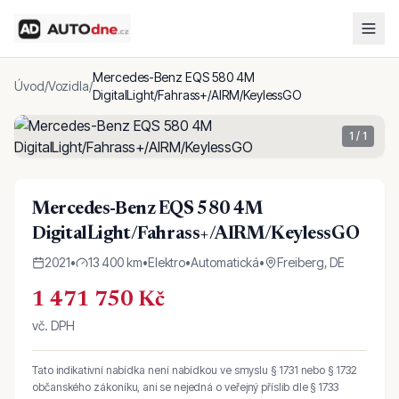
Mercedes-Benz EQS 580 4M
Úvod
/
Vozidla
/
DigitalLight/Fahrass+/AIRM/KeylessGO
1
/
1
Mercedes-Benz EQS 580 4M
DigitalLight/Fahrass+/AIRM/KeylessGO
2021
•
13 400 km
•
Elektro
•
Automatická
•
Freiberg, DE
1 471 750 Kč
vč. DPH
Tato indikativní nabídka není nabídkou ve smyslu § 1731 nebo § 1732
občanského zákoníku, ani se nejedná o veřejný příslib dle § 1733