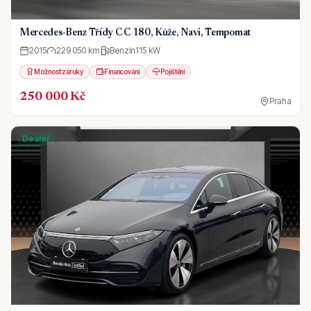
Mercedes-Benz Třídy C C 180, Kůže, Navi, Tempomat
2015
229 050 km
Benzín
115
kW
Možnost záruky
Financování
Pojištění
250 000 Kč
Praha
Dealer