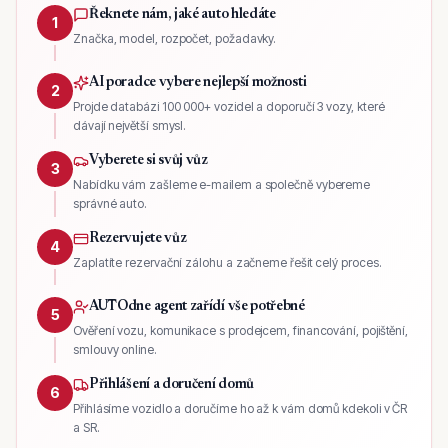
Řeknete nám, jaké auto hledáte
1
Značka, model, rozpočet, požadavky.
AI poradce vybere nejlepší možnosti
2
Projde databázi 100 000+ vozidel a doporučí 3 vozy, které
dávají největší smysl.
Vyberete si svůj vůz
3
Nabídku vám zašleme e-mailem a společně vybereme
správné auto.
Rezervujete vůz
4
Zaplatíte rezervační zálohu a začneme řešit celý proces.
AUTOdne agent zařídí vše potřebné
5
Ověření vozu, komunikace s prodejcem, financování, pojištění,
smlouvy online.
Přihlášení a doručení domů
6
Přihlásíme vozidlo a doručíme ho až k vám domů kdekoli v ČR
a SR.