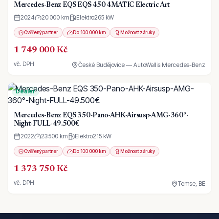
Mercedes-Benz EQS EQS 450 4MATIC Electric Art
2024
20 000 km
Elektro
265
kW
Ověřený partner
Do 100 000 km
Možnost záruky
1 749 000 Kč
vč. DPH
České Budějovice — AutoWallis Mercedes-Benz
Dealer
Mercedes-Benz EQS 350-Pano-AHK-Airsusp-AMG-360°-
Night-FULL-49.500€
2022
23 500 km
Elektro
215
kW
Ověřený partner
Do 100 000 km
Možnost záruky
1 373 750 Kč
vč. DPH
Temse, BE