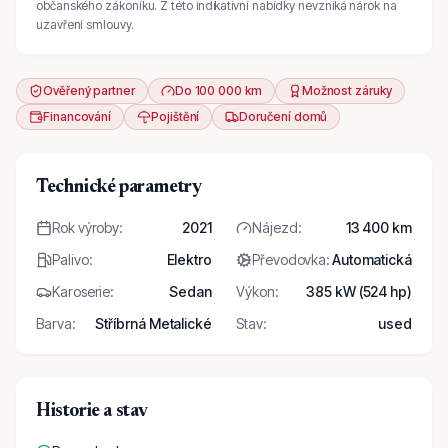
občanského zákoníku. Z této indikativní nabídky nevzniká nárok na
uzavření smlouvy.
Ověřený partner
Do 100 000 km
Možnost záruky
Financování
Pojištění
Doručení domů
Technické parametry
Rok výroby
:
2021
Nájezd
:
13 400 km
Palivo
:
Elektro
Převodovka
:
Automatická
Karoserie
:
Sedan
Výkon
:
385 kW (524 hp)
Barva
:
Stříbrná Metalické
Stav
:
used
Historie a stav