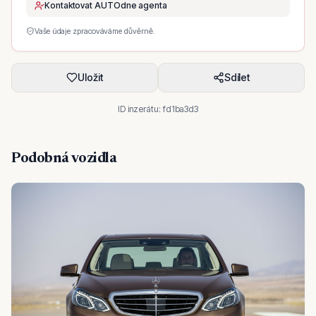
Kontaktovat AUTOdne agenta
Vaše údaje zpracováváme důvěrně.
Uložit
Sdílet
ID inzerátu:
fd1ba3d3
Podobná vozidla