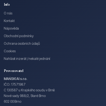
Info
O nás
Kontakt
Nápověda
Obchodní podmínky
Ochrana osobních údajů
Cookies
Nahlásit inzerát / nekalé jednání
Provozovatel
MAŃSKI AI s.r.o.
IČO: 17571987
C 130587 u Krajského soudu v Brně
Nové sady 988/2, Staré Brno
602 00 Brno