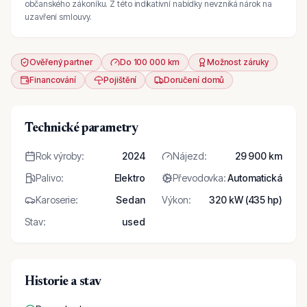
občanského zákoníku. Z této indikativní nabídky nevzniká nárok na
uzavření smlouvy.
Ověřený partner
Do 100 000 km
Možnost záruky
Financování
Pojištění
Doručení domů
Technické parametry
Rok výroby
:
2024
Nájezd
:
29 900 km
Palivo
:
Elektro
Převodovka
:
Automatická
Karoserie
:
Sedan
Výkon
:
320 kW (435 hp)
Stav
:
used
Historie a stav