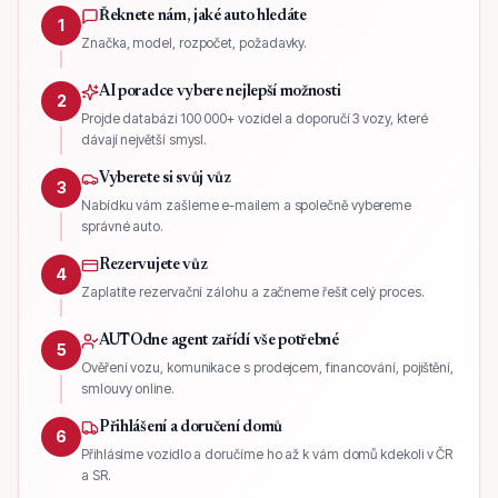
Řeknete nám, jaké auto hledáte
1
Značka, model, rozpočet, požadavky.
AI poradce vybere nejlepší možnosti
2
Projde databázi 100 000+ vozidel a doporučí 3 vozy, které
dávají největší smysl.
Vyberete si svůj vůz
3
Nabídku vám zašleme e-mailem a společně vybereme
správné auto.
Rezervujete vůz
4
Zaplatíte rezervační zálohu a začneme řešit celý proces.
AUTOdne agent zařídí vše potřebné
5
Ověření vozu, komunikace s prodejcem, financování, pojištění,
smlouvy online.
Přihlášení a doručení domů
6
Přihlásíme vozidlo a doručíme ho až k vám domů kdekoli v ČR
a SR.