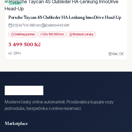
Dealer
Porsche Taycan 4S Clubleder HA-Lenkung InnoDrive Head-Up
2024
14 980 km
Elektro
440
kW
Ověřený partner
Do 100 000 km
Možnost záruky
3 499 500 Kč
vč. DPH
Kiel, DE
Moderní český online automarket. Prodávejte a kupujte vozy
jednoduše, bezpečně a s online rezervací.
Marketplace