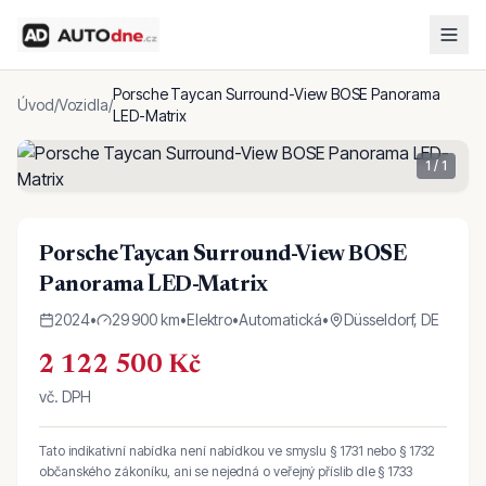
Porsche Taycan Surround-View BOSE Panorama
Úvod
/
Vozidla
/
LED-Matrix
1
/
1
Porsche Taycan Surround-View BOSE
Panorama LED-Matrix
2024
•
29 900 km
•
Elektro
•
Automatická
•
Düsseldorf, DE
2 122 500 Kč
vč. DPH
Tato indikativní nabídka není nabídkou ve smyslu § 1731 nebo § 1732
občanského zákoníku, ani se nejedná o veřejný příslib dle § 1733