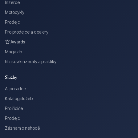
Inzerce
Motocykly
Prodejci
Pro prodejce a dealery
🏆 Awards
Magazín
Rizikové inzeráty a praktiky
Služby
AI poradce
Katalog služeb
Pro řidiče
Prodejci
Záznam o nehodě