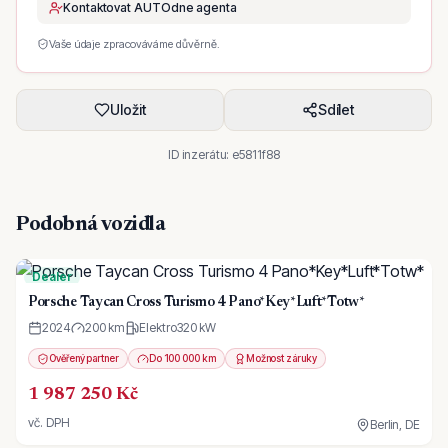
Kontaktovat AUTOdne agenta
Vaše údaje zpracováváme důvěrně.
Uložit
Sdílet
ID inzerátu:
e5811f88
Podobná vozidla
Dealer
Porsche Taycan Cross Turismo 4 Pano*Key*Luft*Totw*
2024
200 km
Elektro
320
kW
Ověřený partner
Do 100 000 km
Možnost záruky
1 987 250 Kč
vč. DPH
Berlin, DE