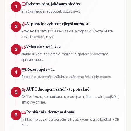
Řeknete nám, jaké auto hledáte
1
Značka, model, rozpočet, požadavky.
AI poradce vybere nejlepší možnosti
2
Projde databázi 100 000+ vozidel a doporučí 3 vozy, které
dávají největší smysl.
Vyberete si svůj vůz
3
Nabídku vám zašleme e-mailem a společně vybereme
správné auto.
Rezervujete vůz
4
Zaplatíte rezervační zálohu a začneme řešit celý proces.
AUTOdne agent zařídí vše potřebné
5
Ověření vozu, komunikace s prodejcem, financování, pojištění,
smlouvy online.
Přihlášení a doručení domů
6
Přihlásíme vozidlo a doručíme ho až k vám domů kdekoli v ČR
a SR.