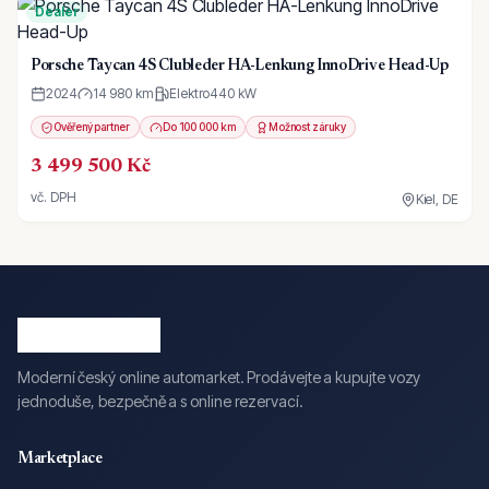
Dealer
Porsche Taycan 4S Clubleder HA-Lenkung InnoDrive Head-Up
2024
14 980 km
Elektro
440
kW
Ověřený partner
Do 100 000 km
Možnost záruky
3 499 500 Kč
vč. DPH
Kiel, DE
Moderní český online automarket. Prodávejte a kupujte vozy
jednoduše, bezpečně a s online rezervací.
Marketplace