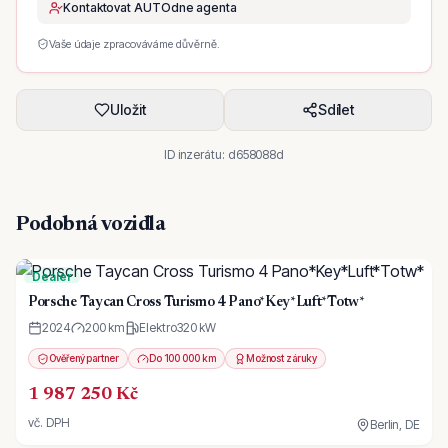
Kontaktovat AUTOdne agenta
Vaše údaje zpracováváme důvěrně.
Uložit
Sdílet
ID inzerátu:
d658088d
Podobná vozidla
Dealer
Porsche Taycan Cross Turismo 4 Pano*Key*Luft*Totw*
2024
200 km
Elektro
320
kW
Ověřený partner
Do 100 000 km
Možnost záruky
1 987 250 Kč
vč. DPH
Berlin, DE