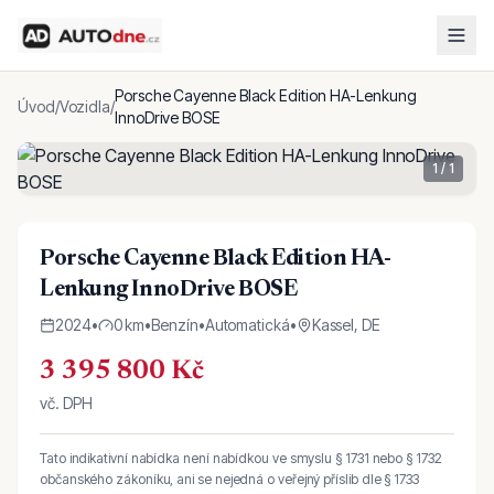
Porsche Cayenne Black Edition HA-Lenkung
Úvod
/
Vozidla
/
InnoDrive BOSE
1
/
1
Porsche Cayenne Black Edition HA-
Lenkung InnoDrive BOSE
2024
•
0 km
•
Benzín
•
Automatická
•
Kassel, DE
3 395 800 Kč
vč. DPH
Tato indikativní nabídka není nabídkou ve smyslu § 1731 nebo § 1732
občanského zákoníku, ani se nejedná o veřejný příslib dle § 1733