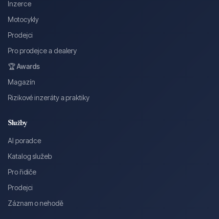
Inzerce
Motocykly
Prodejci
Pro prodejce a dealery
🏆 Awards
Magazín
Rizikové inzeráty a praktiky
Služby
AI poradce
Katalog služeb
Pro řidiče
Prodejci
Záznam o nehodě