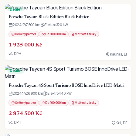
Dealer
Porsche Taycan Black Edition Black Edition
2024
7 500 km
Elektro
320
kW
Ověřený partner
Do 100 000 km
Možnost záruky
1 925 000 Kč
vč. DPH
Kaunas, LT
Dealer
Porsche Taycan 4S Sport Turismo BOSE InnoDrive LED-Matri
2024
26 900 km
Elektro
440
kW
Ověřený partner
Do 100 000 km
Možnost záruky
2 874 500 Kč
vč. DPH
Kiel, DE