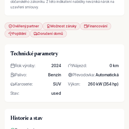
občanského zákoníku. Z této indikativní nabídky nevzniká nárok na
uzavření smlouvy.
Ověřený partner
Možnost záruky
Financování
Pojištění
Doručení domů
Technické parametry
Rok výroby
:
2024
Nájezd
:
0 km
Palivo
:
Benzín
Převodovka
:
Automatická
Karoserie
:
SUV
Výkon
:
260 kW (354 hp)
Stav
:
used
Historie a stav