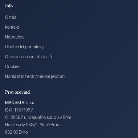
Info
O nás
Kontakt
Nápověda
Obchodní podmínky
Ochrana osobních údajů
Cookies
Nahlásit inzerát / nekalé jednání
Provozovatel
MAŃSKI AI s.r.o.
IČO: 17571987
C 130587 u Krajského soudu v Brně
Nové sady 988/2, Staré Brno
602 00 Brno