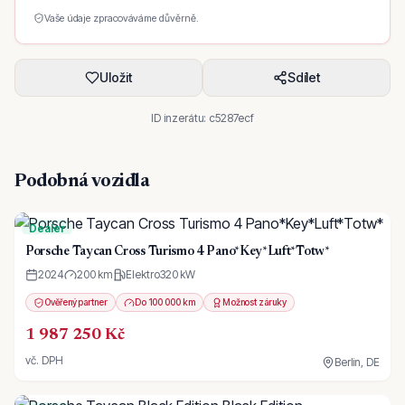
Vaše údaje zpracováváme důvěrně.
Uložit
Sdílet
ID inzerátu:
c5287ecf
Podobná vozidla
Dealer
Porsche Taycan Cross Turismo 4 Pano*Key*Luft*Totw*
2024
200 km
Elektro
320
kW
Ověřený partner
Do 100 000 km
Možnost záruky
1 987 250 Kč
vč. DPH
Berlin, DE