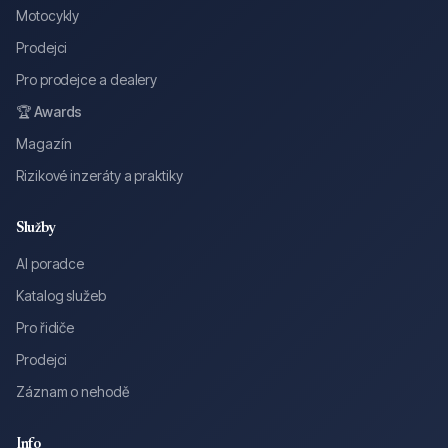
Motocykly
Prodejci
Pro prodejce a dealery
🏆 Awards
Magazín
Rizikové inzeráty a praktiky
Služby
AI poradce
Katalog služeb
Pro řidiče
Prodejci
Záznam o nehodě
Info