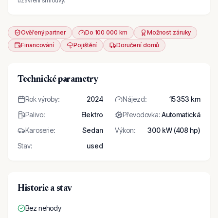
uzavření smlouvy.
Ověřený partner
Do 100 000 km
Možnost záruky
Financování
Pojištění
Doručení domů
Technické parametry
Rok výroby
:
2024
Nájezd
:
15 353 km
Palivo
:
Elektro
Převodovka
:
Automatická
Karoserie
:
Sedan
Výkon
:
300 kW (408 hp)
Stav
:
used
Historie a stav
Bez nehody