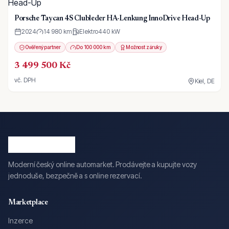
Porsche Taycan 4S Clubleder HA-Lenkung InnoDrive Head-Up
2024
14 980 km
Elektro
440
kW
Ověřený partner
Do 100 000 km
Možnost záruky
3 499 500 Kč
vč. DPH
Kiel, DE
Moderní český online automarket. Prodávejte a kupujte vozy
jednoduše, bezpečně a s online rezervací.
Marketplace
Inzerce