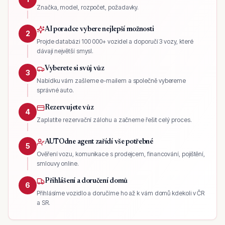
Značka, model, rozpočet, požadavky.
AI poradce vybere nejlepší možnosti
2
Projde databázi 100 000+ vozidel a doporučí 3 vozy, které
dávají největší smysl.
Vyberete si svůj vůz
3
Nabídku vám zašleme e-mailem a společně vybereme
správné auto.
Rezervujete vůz
4
Zaplatíte rezervační zálohu a začneme řešit celý proces.
AUTOdne agent zařídí vše potřebné
5
Ověření vozu, komunikace s prodejcem, financování, pojištění,
smlouvy online.
Přihlášení a doručení domů
6
Přihlásíme vozidlo a doručíme ho až k vám domů kdekoli v ČR
a SR.