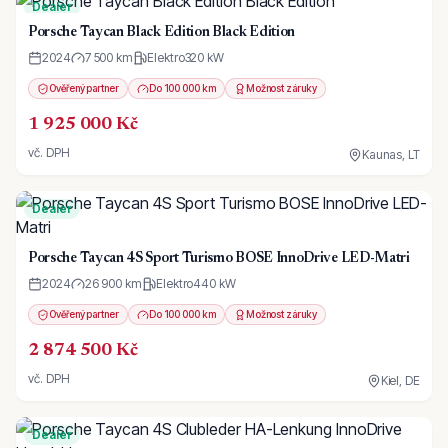
Dealer
Porsche Taycan Black Edition Black Edition
2024
7 500 km
Elektro
320
kW
Ověřený partner
Do 100 000 km
Možnost záruky
1 925 000 Kč
vč. DPH
Kaunas, LT
Dealer
Porsche Taycan 4S Sport Turismo BOSE InnoDrive LED-Matri
2024
26 900 km
Elektro
440
kW
Ověřený partner
Do 100 000 km
Možnost záruky
2 874 500 Kč
vč. DPH
Kiel, DE
Dealer