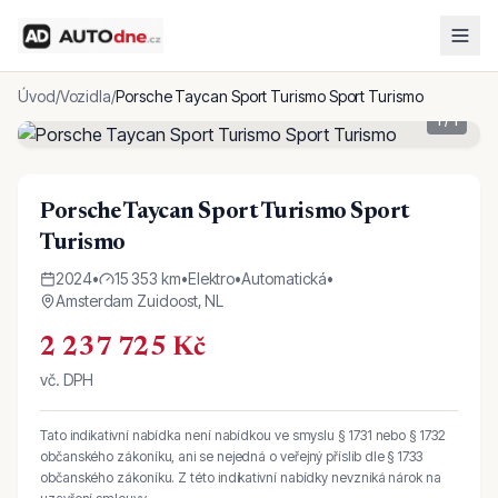
Úvod
/
Vozidla
/
Porsche Taycan Sport Turismo Sport Turismo
1
/
1
Porsche Taycan Sport Turismo Sport
Turismo
2024
•
15 353 km
•
Elektro
•
Automatická
•
Amsterdam Zuidoost, NL
2 237 725 Kč
vč. DPH
Tato indikativní nabídka není nabídkou ve smyslu § 1731 nebo § 1732
občanského zákoníku, ani se nejedná o veřejný příslib dle § 1733
občanského zákoníku. Z této indikativní nabídky nevzniká nárok na