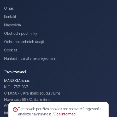
O nás
Kontakt
Nápověda
Obchodní podmínky
Ochrana osobních údajů
Cookies
Nahlásit inzerát / nekalé jednání
Provozovatel
MAŃSKI AI s.r.o.
IČO: 17571987
C 130587 u Krajského soudu v Brně
Nové sady 988/2, Staré Brno
602 00 Brno
Tento web používá cookies pro správné fungování a
info@autodne.cz
analýzu návštěvnosti.
Více informací