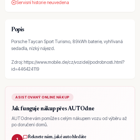
Servisní historie neuvedena
Popis
Porsche Taycan Sport Turismo, 89 kWh baterie, vyhřívaná
sedadla, nízký nájezd.
Zdroj: https://www.mobile.de/cz/vozidel/podrobnosti.html?
id=446424119
ASISTOVANÝ ONLINE NÁKUP
Jak funguje nákup přes AUTOdne
AUTOdne vám pomůže s celým nákupem vozu od výběru až
po doručení domů.
Řeknete nám, jaké auto hledáte
1