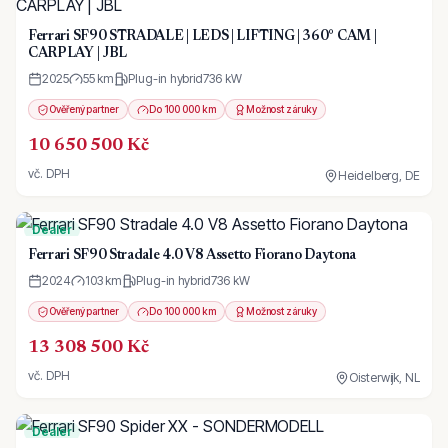
Ferrari SF90 STRADALE | LEDS | LIFTING | 360° CAM |
CARPLAY | JBL
2025
55 km
Plug-in hybrid
736
kW
Ověřený partner
Do 100 000 km
Možnost záruky
10 650 500 Kč
vč. DPH
Heidelberg, DE
Dealer
Ferrari SF90 Stradale 4.0 V8 Assetto Fiorano Daytona
2024
103 km
Plug-in hybrid
736
kW
Ověřený partner
Do 100 000 km
Možnost záruky
13 308 500 Kč
vč. DPH
Oisterwijk, NL
Dealer