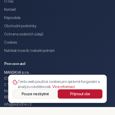
O nás
Kontakt
Nápověda
Obchodní podmínky
Ochrana osobních údajů
Cookies
Nahlásit inzerát / nekalé jednání
Provozovatel
MAŃSKI AI s.r.o.
IČO: 17571987
Tento web používá cookies pro správné fungování a
C 130587 u Krajského soudu v Brně
analýzu návštěvnosti.
Více informací
Nové sady 988/2, Staré Brno
Pouze nezbytné
Přijmout vše
602 00 Brno
info@autodne.cz