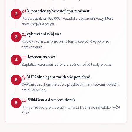
AI poradce vybere nejlepší možnosti
2
Projde databázi 100 000+ vozidel a doporučí 3 vozy, které
dávají největší smysl.
Vyberete si svůj vůz
3
Nabídku vám zašleme e-mailem a společně vybereme
správné auto.
Rezervujete vůz
4
Zaplatíte rezervační zálohu a začneme řešit celý proces.
AUTOdne agent zařídí vše potřebné
5
Ověření vozu, komunikace s prodejcem, financování, pojištění,
smlouvy online.
Přihlášení a doručení domů
6
Přihlásíme vozidlo a doručíme ho až k vám domů kdekoli v ČR
a SR.