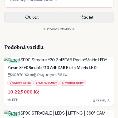
Vaše údaje zpracováváme důvěrně.
Uložit
Sdílet
ID inzerátu:
bf94d504
Podobná vozidla
Dealer
Ferrari SF90 Stradale *20 Zoll*DAB Radio*Matrix LED*
2025
1 100 km
Plug-in hybrid
735
kW
Ověřený partner
Do 100 000 km
Možnost záruky
10 225 000 Kč
vč. DPH
Kassel, DE
Dealer