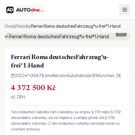
Úvod
/
Vozidla
/
Ferrari Roma deutschesFahrzeug*u-frei*1.Hand
1
/
1
Ferrari Roma deutschesFahrzeug*u-
frei*1.Hand
2022
•
39 878 km
•
Benzín
•
Automatická
•
München, DE
4 372 500 Kč
vč. DPH
Tato indikativní nabídka není nabídkou ve smyslu § 1731 nebo § 1732
občanského zákoníku, ani se nejedná o veřejný příslib dle § 1733
občanského zákoníku. Z této indikativní nabídky nevzniká nárok na
uzavření smlouvy.