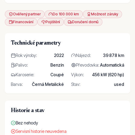
Ověřený partner
Do 100 000 km
Možnost záruky
Financování
Pojištění
Doručení domů
Technické parametry
Rok výroby
:
2022
Nájezd
:
39 878 km
Palivo
:
Benzín
Převodovka
:
Automatická
Karoserie
:
Coupé
Výkon
:
456 kW (620 hp)
Barva
:
Černá Metalické
Stav
:
used
Historie a stav
Bez nehody
Servisní historie neuvedena