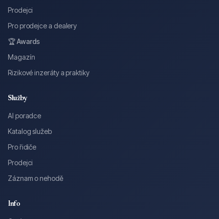
Prodejci
Pro prodejce a dealery
🏆 Awards
Magazín
Rizikové inzeráty a praktiky
Služby
AI poradce
Katalog služeb
Pro řidiče
Prodejci
Záznam o nehodě
Info