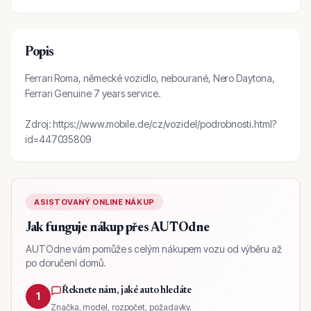
Popis
Ferrari Roma, německé vozidlo, nebourané, Nero Daytona,
Ferrari Genuine 7 years service.
Zdroj: https://www.mobile.de/cz/vozidel/podrobnosti.html?
id=447035809
ASISTOVANÝ ONLINE NÁKUP
Jak funguje nákup přes AUTOdne
AUTOdne vám pomůže s celým nákupem vozu od výběru až
po doručení domů.
Řeknete nám, jaké auto hledáte
1
Značka, model, rozpočet, požadavky.