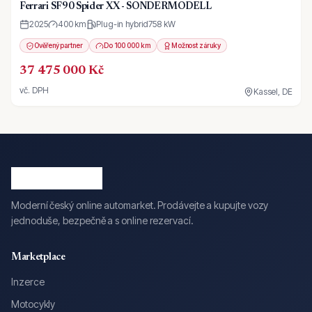
Ferrari SF90 Spider XX - SONDERMODELL
2025
400 km
Plug-in hybrid
758
kW
Ověřený partner
Do 100 000 km
Možnost záruky
37 475 000 Kč
vč. DPH
Kassel, DE
Moderní český online automarket. Prodávejte a kupujte vozy
jednoduše, bezpečně a s online rezervací.
Marketplace
Inzerce
Motocykly