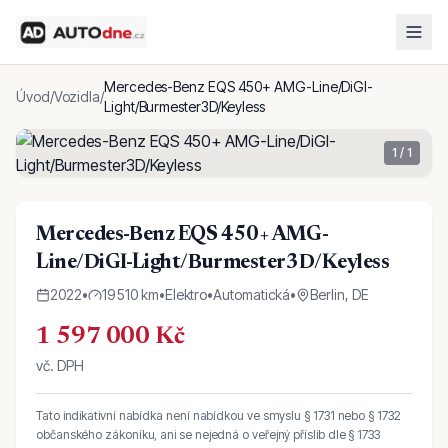
Mercedes-Benz EQS 450+ AMG-Line/DiGI-
Úvod
/
Vozidla
/
Light/Burmester3D/Keyless
1
/
1
Mercedes-Benz EQS 450+ AMG-
Line/DiGI-Light/Burmester3D/Keyless
2022
•
19 510 km
•
Elektro
•
Automatická
•
Berlin, DE
1 597 000 Kč
vč. DPH
Tato indikativní nabídka není nabídkou ve smyslu § 1731 nebo § 1732
občanského zákoníku, ani se nejedná o veřejný příslib dle § 1733