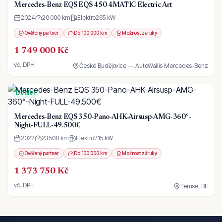
Mercedes-Benz EQS EQS 450 4MATIC Electric Art
2024
20 000 km
Elektro
265
kW
Ověřený partner
Do 100 000 km
Možnost záruky
1 749 000 Kč
vč. DPH
České Budějovice — AutoWallis Mercedes-Benz
Dealer
Mercedes-Benz EQS 350-Pano-AHK-Airsusp-AMG-360°-
Night-FULL-49.500€
2022
23 500 km
Elektro
215
kW
Ověřený partner
Do 100 000 km
Možnost záruky
1 373 750 Kč
vč. DPH
Temse, BE