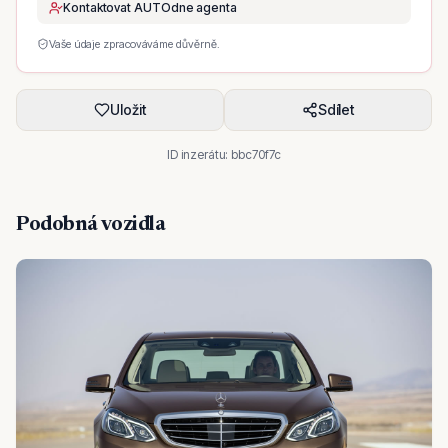
Kontaktovat AUTOdne agenta
Vaše údaje zpracováváme důvěrně.
Uložit
Sdílet
ID inzerátu:
bbc70f7c
Podobná vozidla