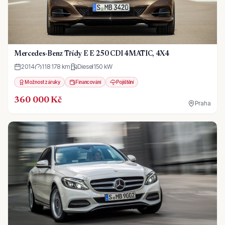
Mercedes-Benz Třídy E E 250 CDI 4MATIC, 4X4
2014
118 178 km
Diesel
150
kW
Možnost záruky
Financování
Pojištění
360 000 Kč
Praha