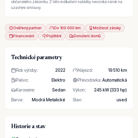
občanského zákoníku. Z této indikativní nabídky nevzniká nárok na
uzavření smlouvy.
Ověřený partner
Do 100 000 km
Možnost záruky
Financování
Pojištění
Doručení domů
Technické parametry
Rok výroby
:
2022
Nájezd
:
19 510 km
Palivo
:
Elektro
Převodovka
:
Automatická
Karoserie
:
Sedan
Výkon
:
245 kW (333 hp)
Barva
:
Modrá Metalické
Stav
:
used
Historie a stav