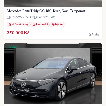
Mercedes-Benz Třídy C C 180, Kůže, Navi, Tempomat
2015
229 050 km
Benzín
115
kW
Možnost záruky
Financování
Pojištění
250 000 Kč
Praha
Dealer