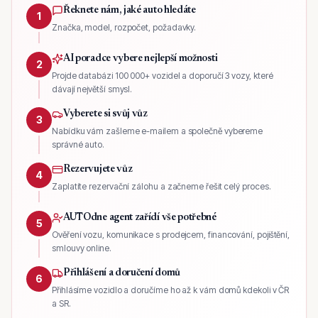
Řeknete nám, jaké auto hledáte
1
Značka, model, rozpočet, požadavky.
AI poradce vybere nejlepší možnosti
2
Projde databázi 100 000+ vozidel a doporučí 3 vozy, které
dávají největší smysl.
Vyberete si svůj vůz
3
Nabídku vám zašleme e-mailem a společně vybereme
správné auto.
Rezervujete vůz
4
Zaplatíte rezervační zálohu a začneme řešit celý proces.
AUTOdne agent zařídí vše potřebné
5
Ověření vozu, komunikace s prodejcem, financování, pojištění,
smlouvy online.
Přihlášení a doručení domů
6
Přihlásíme vozidlo a doručíme ho až k vám domů kdekoli v ČR
a SR.