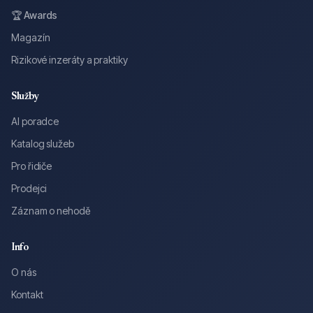
🏆 Awards
Magazín
Rizikové inzeráty a praktiky
Služby
AI poradce
Katalog služeb
Pro řidiče
Prodejci
Záznam o nehodě
Info
O nás
Kontakt