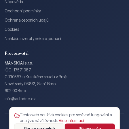
Nápověda
Obchodní podmínky
Ochrana osobních údajů
Cookies
Nahlásit inzerát / nekalé jednání
Provozovatel
MAŃSKI AI s.r.o.
IČO: 17571987
C 130587 u Krajského soudu v Brně
Nové sady 988/2, Staré Brno
602 00 Brno
info@autodne.cz
Tento web používá cookies pro správné fungování a
analýzu návštěvnosti.
Více informací
©
2026
AUTOdne.cz — MAŃSKI AI s.r.o.
Všechna práva vyhrazena.
Obchodní podmínky
Ochrana osobních údajů
Cookies
Pouze nezbytné
Přijmout vše