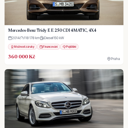
Mercedes-Benz Třídy E E 250 CDI 4MATIC, 4X4
2014
118 178 km
Diesel
150
kW
Možnost záruky
Financování
Pojištění
360 000 Kč
Praha