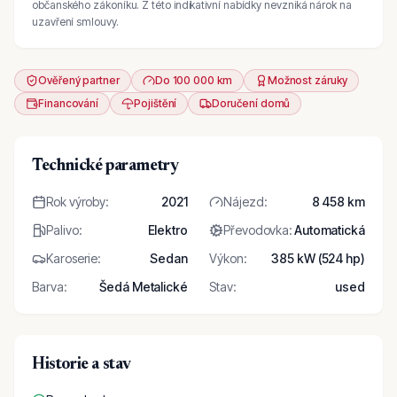
občanského zákoníku. Z této indikativní nabídky nevzniká nárok na
uzavření smlouvy.
Ověřený partner
Do 100 000 km
Možnost záruky
Financování
Pojištění
Doručení domů
Technické parametry
Rok výroby
:
2021
Nájezd
:
8 458 km
Palivo
:
Elektro
Převodovka
:
Automatická
Karoserie
:
Sedan
Výkon
:
385 kW (524 hp)
Barva
:
Šedá Metalické
Stav
:
used
Historie a stav