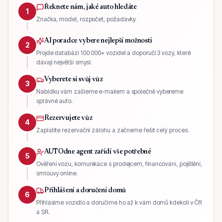
Řeknete nám, jaké auto hledáte
1
Značka, model, rozpočet, požadavky.
AI poradce vybere nejlepší možnosti
2
Projde databázi 100 000+ vozidel a doporučí 3 vozy, které
dávají největší smysl.
Vyberete si svůj vůz
3
Nabídku vám zašleme e-mailem a společně vybereme
správné auto.
Rezervujete vůz
4
Zaplatíte rezervační zálohu a začneme řešit celý proces.
AUTOdne agent zařídí vše potřebné
5
Ověření vozu, komunikace s prodejcem, financování, pojištění,
smlouvy online.
Přihlášení a doručení domů
6
Přihlásíme vozidlo a doručíme ho až k vám domů kdekoli v ČR
a SR.