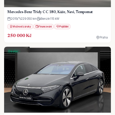
Mercedes-Benz Třídy C C 180, Kůže, Navi, Tempomat
2015
229 050 km
Benzín
115
kW
Možnost záruky
Financování
Pojištění
250 000 Kč
Praha
Dealer