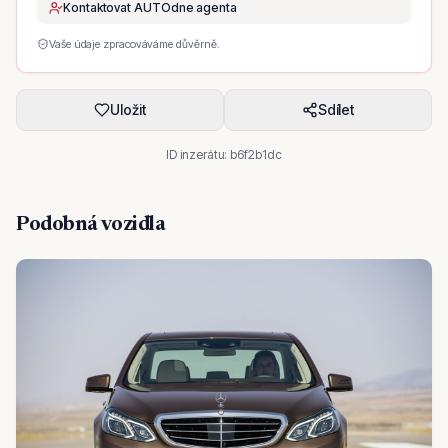
Kontaktovat AUTOdne agenta
Vaše údaje zpracováváme důvěrně.
Uložit
Sdílet
ID inzerátu:
b6f2b1dc
Podobná vozidla