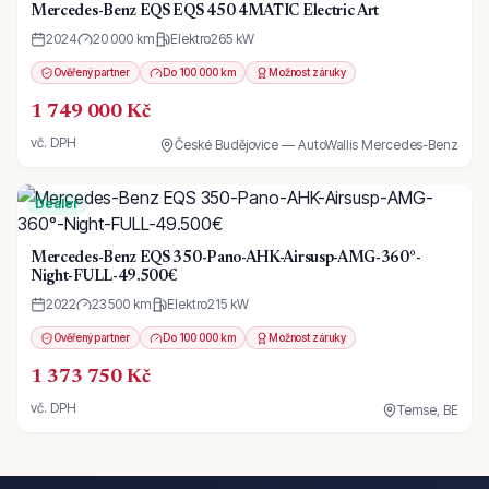
Mercedes-Benz EQS EQS 450 4MATIC Electric Art
2024
20 000 km
Elektro
265
kW
Ověřený partner
Do 100 000 km
Možnost záruky
1 749 000 Kč
vč. DPH
České Budějovice — AutoWallis Mercedes-Benz
Dealer
Mercedes-Benz EQS 350-Pano-AHK-Airsusp-AMG-360°-
Night-FULL-49.500€
2022
23 500 km
Elektro
215
kW
Ověřený partner
Do 100 000 km
Možnost záruky
1 373 750 Kč
vč. DPH
Temse, BE