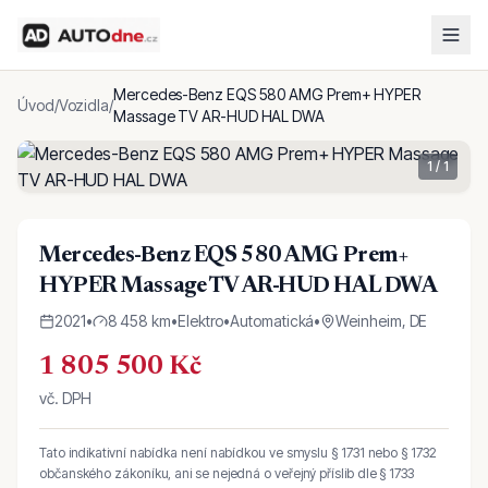
Mercedes-Benz EQS 580 AMG Prem+ HYPER
Úvod
/
Vozidla
/
Massage TV AR-HUD HAL DWA
1
/
1
Mercedes-Benz EQS 580 AMG Prem+
HYPER Massage TV AR-HUD HAL DWA
2021
•
8 458 km
•
Elektro
•
Automatická
•
Weinheim, DE
1 805 500 Kč
vč. DPH
Tato indikativní nabídka není nabídkou ve smyslu § 1731 nebo § 1732
občanského zákoníku, ani se nejedná o veřejný příslib dle § 1733