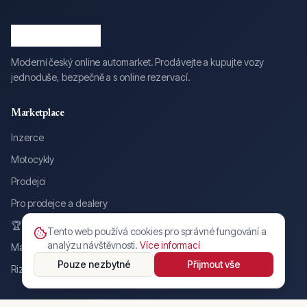
Moderní český online automarket. Prodávejte a kupujte vozy
jednoduše, bezpečně a s online rezervací.
Marketplace
Inzerce
Motocykly
Prodejci
Pro prodejce a dealery
🏆 Awards
Tento web používá cookies pro správné fungování a
analýzu návštěvnosti.
Více informací
Magazín
Pouze nezbytné
Přijmout vše
Rizikové inzeráty a praktiky
Služby