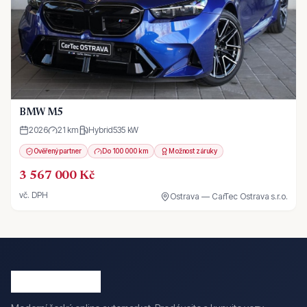
BMW M5
2026
21 km
Hybrid
535
kW
Ověřený partner
Do 100 000 km
Možnost záruky
3 567 000 Kč
vč. DPH
Ostrava — CarTec Ostrava s.r.o.