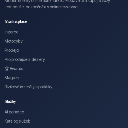
Moderní český online automarket. Prodávejte a kupujte vozy
jednoduše, bezpečně a s online rezervací.
Marketplace
Inzerce
Motocykly
Prodejci
Pro prodejce a dealery
🏆 Awards
Magazín
Rizikové inzeráty a praktiky
Služby
AI poradce
Katalog služeb