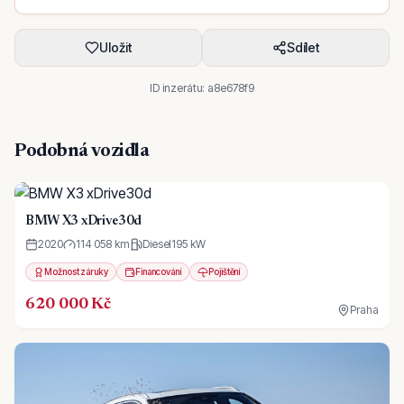
Uložit
Sdílet
ID inzerátu:
a8e678f9
Podobná vozidla
BMW X3 xDrive30d
2020
114 058 km
Diesel
195
kW
Možnost záruky
Financování
Pojištění
620 000 Kč
Praha