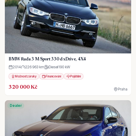
BMW Řada 3 M Sport 330 d xDrive, 4X4
2014
226 963 km
Diesel
190
kW
Možnost záruky
Financování
Pojištění
320 000 Kč
Praha
Dealer