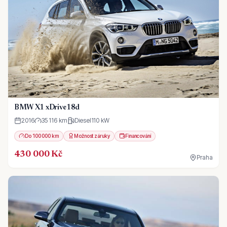
BMW X1 xDrive18d
2016
35 116 km
Diesel
110
kW
Do 100 000 km
Možnost záruky
Financování
430 000 Kč
Praha