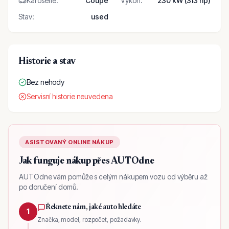
Karoserie
:
Coupé
Výkon
:
230 kW (313 hp)
Stav
:
used
Historie a stav
Bez nehody
Servisní historie neuvedena
ASISTOVANÝ ONLINE NÁKUP
Jak funguje nákup přes AUTOdne
AUTOdne vám pomůže s celým nákupem vozu od výběru až
po doručení domů.
Řeknete nám, jaké auto hledáte
1
Značka, model, rozpočet, požadavky.