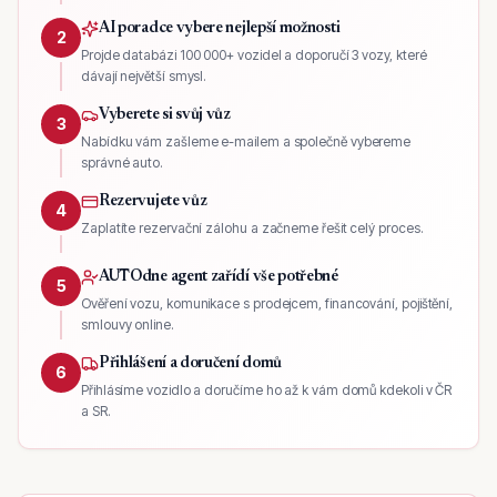
AI poradce vybere nejlepší možnosti
2
Projde databázi 100 000+ vozidel a doporučí 3 vozy, které
dávají největší smysl.
Vyberete si svůj vůz
3
Nabídku vám zašleme e-mailem a společně vybereme
správné auto.
Rezervujete vůz
4
Zaplatíte rezervační zálohu a začneme řešit celý proces.
AUTOdne agent zařídí vše potřebné
5
Ověření vozu, komunikace s prodejcem, financování, pojištění,
smlouvy online.
Přihlášení a doručení domů
6
Přihlásíme vozidlo a doručíme ho až k vám domů kdekoli v ČR
a SR.