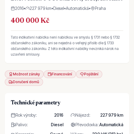
2016
•
227 979 km
•
Diesel
•
Automatická
•
Praha
400 000 Kč
Tato indikativní nabídka není nabídkou ve smyslu § 1731 nebo § 1732
občanského zákoníku, ani se nejedná o veřejný příslib dle § 1733
občanského zákoníku. Z této indikativní nabídky nevzniká nárok na
uzavření smlouvy.
Možnost záruky
Financování
Pojištění
Doručení domů
Technické parametry
Rok výroby
:
2016
Nájezd
:
227 979 km
Palivo
:
Diesel
Převodovka
:
Automatická