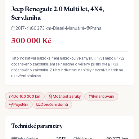
Jeep Renegade 2.0 MultiJet, 4X4,
Serv.kniha
2017
•
80 373 km
•
Diesel
•
Manuální
•
Praha
300 000 Kč
Tato indikativní nabídka není nabídkou ve smyslu § 1731 nebo § 1732
občanského zákoníku, ani se nejedná o veřejný příslib dle § 1733
občanského zákoníku. Z této indikativní nabídky nevzniká nárok na
uzavření smlouvy.
Do 100 000 km
Možnost záruky
Financování
Pojištění
Doručení domů
Technické parametry
Rok výroby
:
2017
Nájezd
:
80 373 km