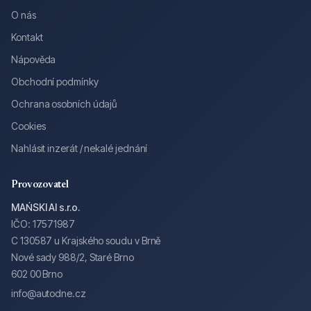
O nás
Kontakt
Nápověda
Obchodní podmínky
Ochrana osobních údajů
Cookies
Nahlásit inzerát / nekalé jednání
Provozovatel
MAŃSKI AI s.r.o.
IČO: 17571987
C 130587 u Krajského soudu v Brně
Nové sady 988/2, Staré Brno
602 00 Brno
info@autodne.cz