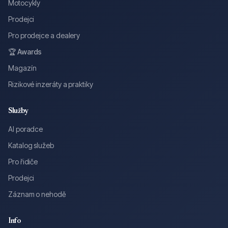
Motocykly
Prodejci
Pro prodejce a dealery
🏆 Awards
Magazín
Rizikové inzeráty a praktiky
Služby
AI poradce
Katalog služeb
Pro řidiče
Prodejci
Záznam o nehodě
Info