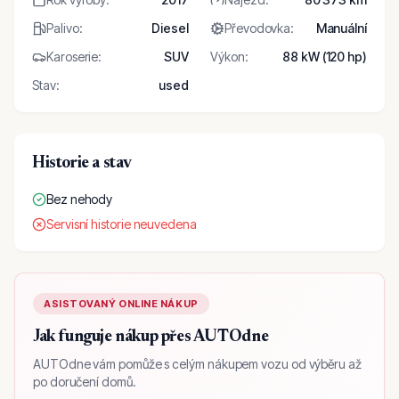
Palivo
:
Diesel
Převodovka
:
Manuální
Karoserie
:
SUV
Výkon
:
88 kW (120 hp)
Stav
:
used
Historie a stav
Bez nehody
Servisní historie neuvedena
ASISTOVANÝ ONLINE NÁKUP
Jak funguje nákup přes AUTOdne
AUTOdne vám pomůže s celým nákupem vozu od výběru až
po doručení domů.