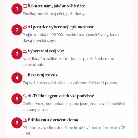
Řeknete nám, jaké auto hledáte
1
Značka, model, rozpočet, požadavky.
AI poradce vybere nejlepší možnosti
2
Projde databázi 100 000+ vozidel a doporučí 3 vozy, které
dávají největší smysl.
Vyberete si svůj vůz
3
Nabídku vám zašleme e-mailem a společně vybereme
správné auto.
Rezervujete vůz
4
Zaplatíte rezervační zálohu a začneme řešit celý proces.
AUTOdne agent zařídí vše potřebné
5
Ověření vozu, komunikace s prodejcem, financování, pojištění,
smlouvy online.
Přihlášení a doručení domů
6
Přihlásíme vozidlo a doručíme ho až k vám domů kdekoli v ČR
a SR.