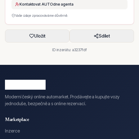
Kontaktovat AUTOdne agenta
Vaše údaje zpracováváme důvěrně.
Uložit
Sdílet
ID inzerátu:
a3237fdf
Moderní český online automarket. Prodávejte a kupujte vozy
jednoduše, bezpečně a s online rezervací.
Marketplace
Inzerce