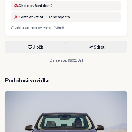
Chci doručení domů
Kontaktovat AUTOdne agenta
Vaše údaje zpracováváme důvěrně.
Uložit
Sdílet
ID inzerátu:
98623821
Podobná vozidla