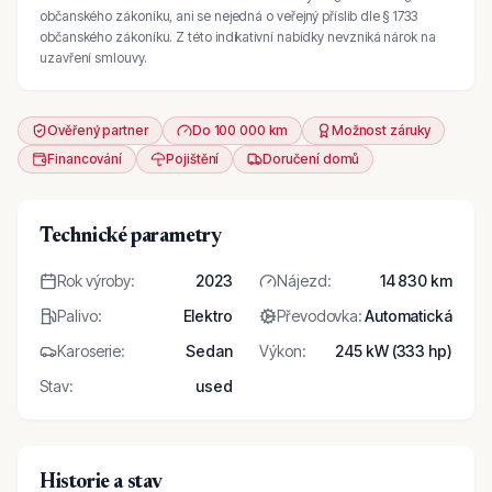
občanského zákoníku, ani se nejedná o veřejný příslib dle § 1733
občanského zákoníku. Z této indikativní nabídky nevzniká nárok na
uzavření smlouvy.
Ověřený partner
Do 100 000 km
Možnost záruky
Financování
Pojištění
Doručení domů
Technické parametry
Rok výroby
:
2023
Nájezd
:
14 830 km
Palivo
:
Elektro
Převodovka
:
Automatická
Karoserie
:
Sedan
Výkon
:
245 kW (333 hp)
Stav
:
used
Historie a stav