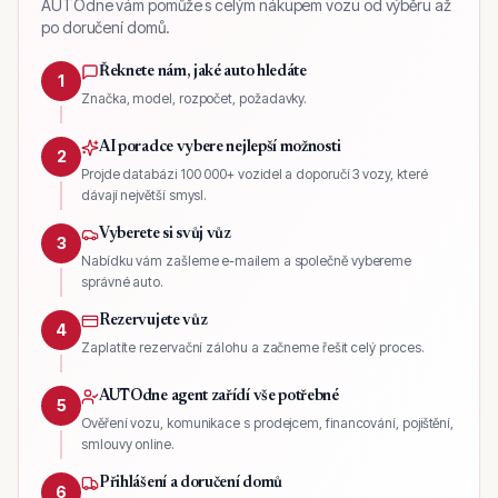
AUTOdne vám pomůže s celým nákupem vozu od výběru až
po doručení domů.
Řeknete nám, jaké auto hledáte
1
Značka, model, rozpočet, požadavky.
AI poradce vybere nejlepší možnosti
2
Projde databázi 100 000+ vozidel a doporučí 3 vozy, které
dávají největší smysl.
Vyberete si svůj vůz
3
Nabídku vám zašleme e-mailem a společně vybereme
správné auto.
Rezervujete vůz
4
Zaplatíte rezervační zálohu a začneme řešit celý proces.
AUTOdne agent zařídí vše potřebné
5
Ověření vozu, komunikace s prodejcem, financování, pojištění,
smlouvy online.
Přihlášení a doručení domů
6