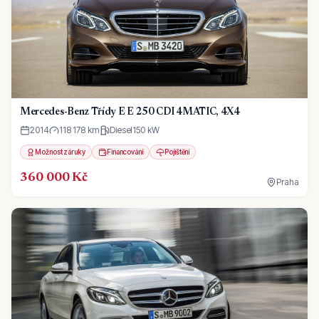
Mercedes-Benz Třídy E E 250 CDI 4MATIC, 4X4
2014
118 178 km
Diesel
150
kW
Možnost záruky
Financování
Pojištění
360 000 Kč
Praha