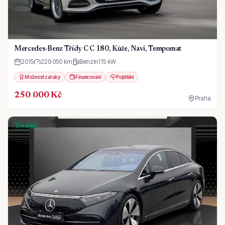
Mercedes-Benz Třídy C C 180, Kůže, Navi, Tempomat
2015
229 050 km
Benzín
115
kW
Možnost záruky
Financování
Pojištění
250 000 Kč
Praha
Dealer