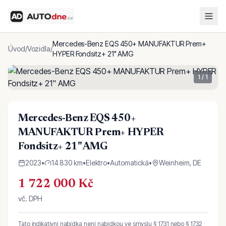
Mercedes-Benz EQS 450+ MANUFAKTUR Prem+
Úvod
/
Vozidla
/
HYPER Fondsitz+ 21" AMG
1
/
1
Mercedes-Benz EQS 450+
MANUFAKTUR Prem+ HYPER
Fondsitz+ 21" AMG
2023
•
14 830 km
•
Elektro
•
Automatická
•
Weinheim, DE
1 722 000 Kč
vč. DPH
Tato indikativní nabídka není nabídkou ve smyslu § 1731 nebo § 1732