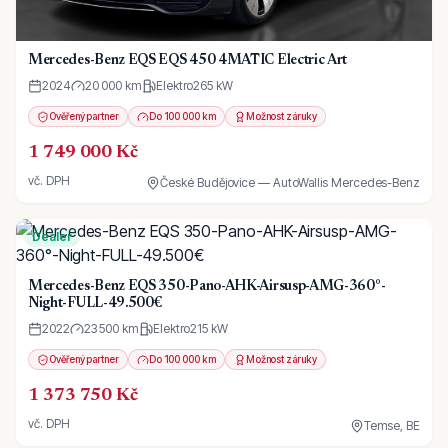
Mercedes-Benz EQS EQS 450 4MATIC Electric Art
2024
20 000 km
Elektro
265
kW
Ověřený partner
Do 100 000 km
Možnost záruky
1 749 000 Kč
vč. DPH
České Budějovice — AutoWallis Mercedes-Benz
Dealer
Mercedes-Benz EQS 350-Pano-AHK-Airsusp-AMG-360°-
Night-FULL-49.500€
2022
23 500 km
Elektro
215
kW
Ověřený partner
Do 100 000 km
Možnost záruky
1 373 750 Kč
vč. DPH
Temse, BE