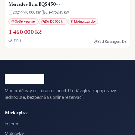
Mercedes-Benz EQS 450+ -
2021
16 000 km
Elektro
245
kW
Ověřený partner
Do 100 000 km
Možnost záruky
1 460 000 Kč
vč. DPH
Bad Kissingen, DE
Moderní český online automarket. Prodávejte a kupujte vozy
jednoduše, bezpečně a s online rezervací.
Marketplace
Inzerce
Motocykly