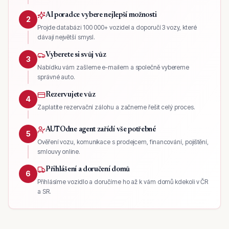
AI poradce vybere nejlepší možnosti
2
Projde databázi 100 000+ vozidel a doporučí 3 vozy, které
dávají největší smysl.
Vyberete si svůj vůz
3
Nabídku vám zašleme e-mailem a společně vybereme
správné auto.
Rezervujete vůz
4
Zaplatíte rezervační zálohu a začneme řešit celý proces.
AUTOdne agent zařídí vše potřebné
5
Ověření vozu, komunikace s prodejcem, financování, pojištění,
smlouvy online.
Přihlášení a doručení domů
6
Přihlásíme vozidlo a doručíme ho až k vám domů kdekoli v ČR
a SR.