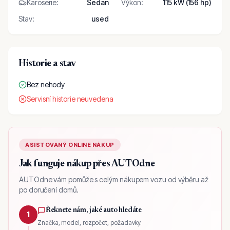
Karoserie
:
Sedan
Výkon
:
115 kW (156 hp)
Stav
:
used
Historie a stav
Bez nehody
Servisní historie neuvedena
ASISTOVANÝ ONLINE NÁKUP
Jak funguje nákup přes AUTOdne
AUTOdne vám pomůže s celým nákupem vozu od výběru až
po doručení domů.
Řeknete nám, jaké auto hledáte
1
Značka, model, rozpočet, požadavky.