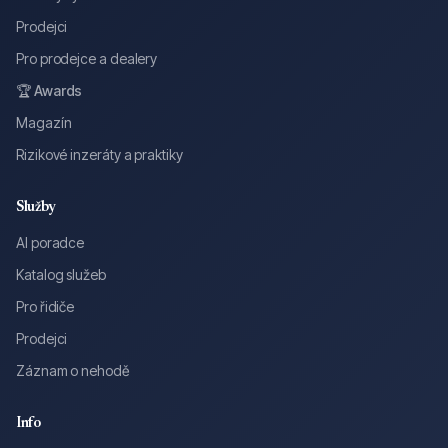
Prodejci
Pro prodejce a dealery
🏆 Awards
Magazín
Rizikové inzeráty a praktiky
Služby
AI poradce
Katalog služeb
Pro řidiče
Prodejci
Záznam o nehodě
Info