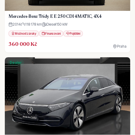
Mercedes-Benz Třídy E E 250 CDI 4MATIC, 4X4
2014
118 178 km
Diesel
150
kW
Možnost záruky
Financování
Pojištění
360 000 Kč
Praha
Dealer