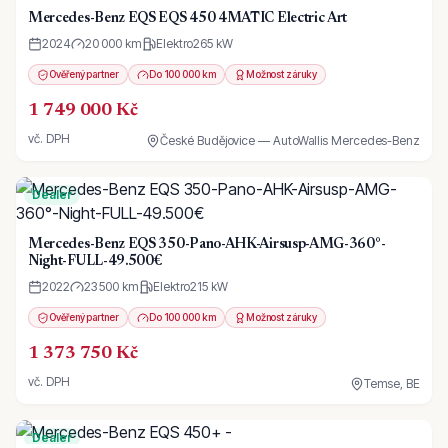
Mercedes-Benz EQS EQS 450 4MATIC Electric Art
2024
20 000 km
Elektro
265
kW
Ověřený partner
Do 100 000 km
Možnost záruky
1 749 000 Kč
vč. DPH
České Budějovice — AutoWallis Mercedes-Benz
Dealer
Mercedes-Benz EQS 350-Pano-AHK-Airsusp-AMG-360°-
Night-FULL-49.500€
2022
23 500 km
Elektro
215
kW
Ověřený partner
Do 100 000 km
Možnost záruky
1 373 750 Kč
vč. DPH
Temse, BE
Dealer