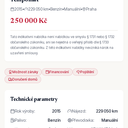
Tempomat
2015
•
229 050 km
•
Benzín
•
Manuální
•
Praha
250 000 Kč
Tato indikativní nabídka není nabídkou ve smyslu § 1731 nebo § 1732
občanského zákoníku, ani se nejedná o veřejný příslib dle § 1733
občanského zákoníku. Z této indikativní nabídky nevzniká nárok na
uzavření smlouvy.
Možnost záruky
Financování
Pojištění
Doručení domů
Technické parametry
Rok výroby
:
2015
Nájezd
:
229 050 km
Palivo
:
Benzín
Převodovka
:
Manuální