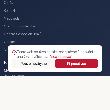
O nás
Kontakt
Nápověda
Obchodní podmínky
Ochrana osobních údajů
Cookies
Nahlásit inzerát / nekalé jednání
Tento web používá cookies pro správné fungování a
analýzu návštěvnosti.
Více informací
Provozovatel
Pouze nezbytné
Přijmout vše
MAŃSKI AI s.r.o.
IČO: 17571987
C 130587 u Krajského soudu v Brně
Nové sady 988/2, Staré Brno
602 00 Brno
info@autodne.cz