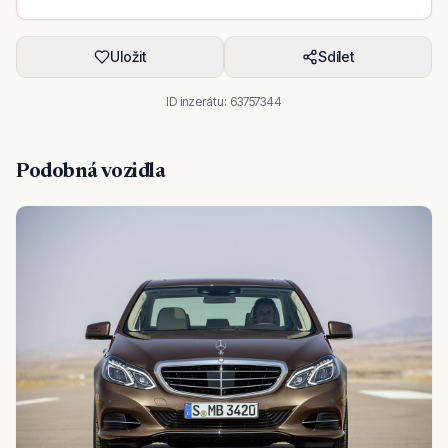
Uložit
Sdílet
ID inzerátu:
63757344
Podobná vozidla