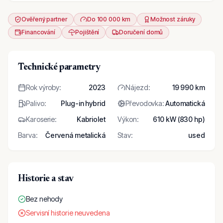
Ověřený partner
Do 100 000 km
Možnost záruky
Financování
Pojištění
Doručení domů
Technické parametry
Rok výroby
:
2023
Nájezd
:
19 990 km
Palivo
:
Plug-in hybrid
Převodovka
:
Automatická
Karoserie
:
Kabriolet
Výkon
:
610 kW (830 hp)
Barva
:
Červená metalická
Stav
:
used
Historie a stav
Bez nehody
Servisní historie neuvedena