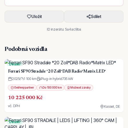
Uložit
Sdílet
ID inzerátu:
5a4ac9ba
Podobná vozidla
Dealer
Ferrari SF90 Stradale *20 Zoll*DAB Radio*Matrix LED*
2025
1 100 km
Plug-in hybrid
735
kW
Ověřený partner
Do 100 000 km
Možnost záruky
10 225 000 Kč
vč. DPH
Kassel, DE
Dealer