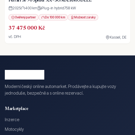
Ferrari SF90 Spider XX - SONDERMODELL
2025
400 km
Plug-in hybrid
758
kW
Ověřený partner
Do 100 000 km
Možnost záruky
37 475 000 Kč
vč. DPH
Kassel, DE
Moderní český online automarket. Prodávejte a kupujte vozy
jednoduše, bezpečně a s online rezervací.
Marketplace
Inzerce
Motocykly