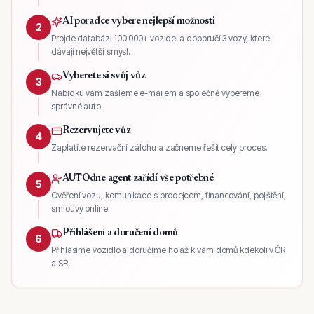
AI poradce vybere nejlepší možnosti
2
Projde databázi 100 000+ vozidel a doporučí 3 vozy, které
dávají největší smysl.
Vyberete si svůj vůz
3
Nabídku vám zašleme e-mailem a společně vybereme
správné auto.
Rezervujete vůz
4
Zaplatíte rezervační zálohu a začneme řešit celý proces.
AUTOdne agent zařídí vše potřebné
5
Ověření vozu, komunikace s prodejcem, financování, pojištění,
smlouvy online.
Přihlášení a doručení domů
6
Přihlásíme vozidlo a doručíme ho až k vám domů kdekoli v ČR
a SR.