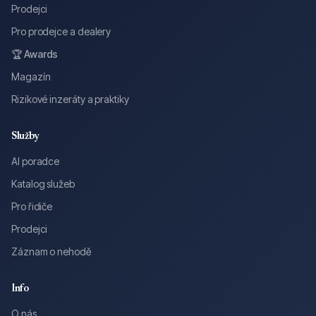
Prodejci
Pro prodejce a dealery
🏆 Awards
Magazín
Rizikové inzeráty a praktiky
Služby
AI poradce
Katalog služeb
Pro řidiče
Prodejci
Záznam o nehodě
Info
O nás