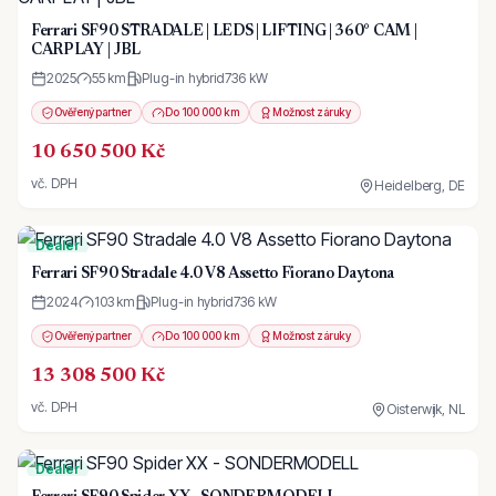
Ferrari SF90 STRADALE | LEDS | LIFTING | 360° CAM |
CARPLAY | JBL
2025
55 km
Plug-in hybrid
736
kW
Ověřený partner
Do 100 000 km
Možnost záruky
10 650 500 Kč
vč. DPH
Heidelberg, DE
Dealer
Ferrari SF90 Stradale 4.0 V8 Assetto Fiorano Daytona
2024
103 km
Plug-in hybrid
736
kW
Ověřený partner
Do 100 000 km
Možnost záruky
13 308 500 Kč
vč. DPH
Oisterwijk, NL
Dealer