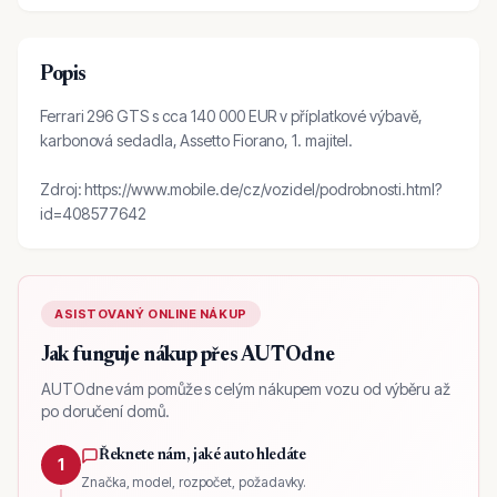
Popis
Ferrari 296 GTS s cca 140 000 EUR v příplatkové výbavě,
karbonová sedadla, Assetto Fiorano, 1. majitel.
Zdroj: https://www.mobile.de/cz/vozidel/podrobnosti.html?
id=408577642
ASISTOVANÝ ONLINE NÁKUP
Jak funguje nákup přes AUTOdne
AUTOdne vám pomůže s celým nákupem vozu od výběru až
po doručení domů.
Řeknete nám, jaké auto hledáte
1
Značka, model, rozpočet, požadavky.