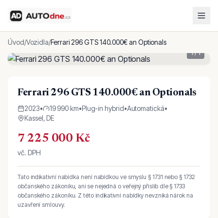
Úvod
/
Vozidla
/
Ferrari 296 GTS 140.000€ an Optionals
1
/
1
Ferrari 296 GTS 140.000€ an Optionals
2023
•
19 990 km
•
Plug-in hybrid
•
Automatická
•
Kassel, DE
7 225 000 Kč
vč. DPH
Tato indikativní nabídka není nabídkou ve smyslu § 1731 nebo § 1732
občanského zákoníku, ani se nejedná o veřejný příslib dle § 1733
občanského zákoníku. Z této indikativní nabídky nevzniká nárok na
uzavření smlouvy.