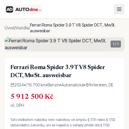
Ferrari Roma Spider 3.9 T V8 Spider DCT, MwSt.
Úvod
/
Vozidla
/
ausweisbar
1
/
1
Ferrari Roma Spider 3.9 T V8 Spider
DCT, MwSt. ausweisbar
2024
•
5 700 km
•
Benzín
•
Automatická
•
Ihrlerstein, DE
5 912 500 Kč
vč. DPH
Tato indikativní nabídka není nabídkou ve smyslu § 1731 nebo § 1732
občanského zákoníku, ani se nejedná o veřejný příslib dle § 1733