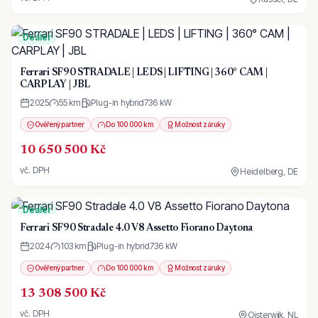
Dealer
Ferrari SF90 STRADALE | LEDS | LIFTING | 360° CAM |
CARPLAY | JBL
2025
55 km
Plug-in hybrid
736
kW
Ověřený partner
Do 100 000 km
Možnost záruky
10 650 500 Kč
vč. DPH
Heidelberg, DE
Dealer
Ferrari SF90 Stradale 4.0 V8 Assetto Fiorano Daytona
2024
103 km
Plug-in hybrid
736
kW
Ověřený partner
Do 100 000 km
Možnost záruky
13 308 500 Kč
vč. DPH
Oisterwijk, NL