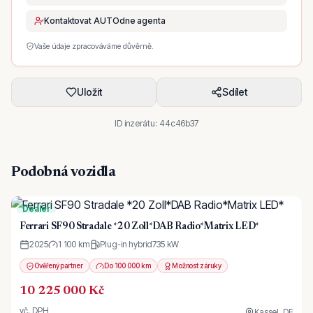
Kontaktovat AUTOdne agenta
Vaše údaje zpracováváme důvěrně.
Uložit
Sdílet
ID inzerátu:
44c46b37
Podobná vozidla
Dealer
Ferrari SF90 Stradale *20 Zoll*DAB Radio*Matrix LED*
2025
1 100 km
Plug-in hybrid
735
kW
Ověřený partner
Do 100 000 km
Možnost záruky
10 225 000 Kč
vč. DPH
Kassel, DE