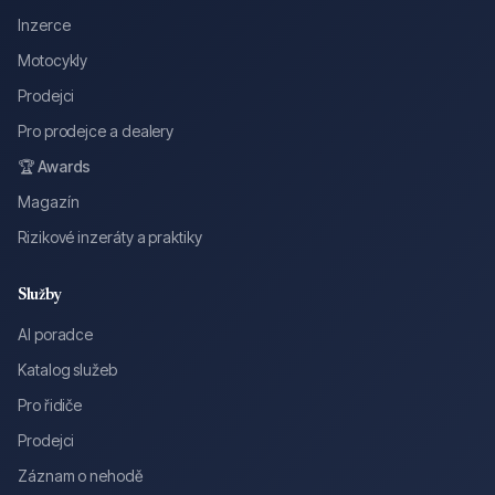
Inzerce
Motocykly
Prodejci
Pro prodejce a dealery
🏆 Awards
Magazín
Rizikové inzeráty a praktiky
Služby
AI poradce
Katalog služeb
Pro řidiče
Prodejci
Záznam o nehodě