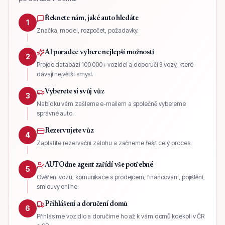
Řeknete nám, jaké auto hledáte
1
Značka, model, rozpočet, požadavky.
AI poradce vybere nejlepší možnosti
2
Projde databázi 100 000+ vozidel a doporučí 3 vozy, které
dávají největší smysl.
Vyberete si svůj vůz
3
Nabídku vám zašleme e-mailem a společně vybereme
správné auto.
Rezervujete vůz
4
Zaplatíte rezervační zálohu a začneme řešit celý proces.
AUTOdne agent zařídí vše potřebné
5
Ověření vozu, komunikace s prodejcem, financování, pojištění,
smlouvy online.
Přihlášení a doručení domů
6
Přihlásíme vozidlo a doručíme ho až k vám domů kdekoli v ČR