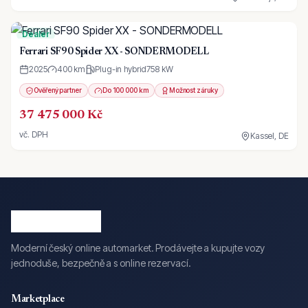
Dealer
Ferrari SF90 Spider XX - SONDERMODELL
2025
400 km
Plug-in hybrid
758
kW
Ověřený partner
Do 100 000 km
Možnost záruky
37 475 000 Kč
vč. DPH
Kassel, DE
Moderní český online automarket. Prodávejte a kupujte vozy
jednoduše, bezpečně a s online rezervací.
Marketplace