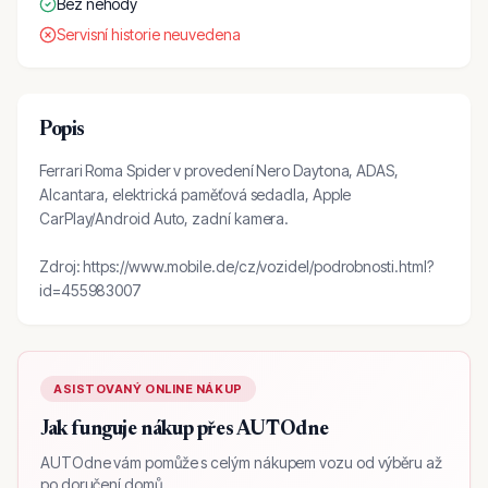
Bez nehody
Servisní historie neuvedena
Popis
Ferrari Roma Spider v provedení Nero Daytona, ADAS,
Alcantara, elektrická paměťová sedadla, Apple
CarPlay/Android Auto, zadní kamera.
Zdroj: https://www.mobile.de/cz/vozidel/podrobnosti.html?
id=455983007
ASISTOVANÝ ONLINE NÁKUP
Jak funguje nákup přes AUTOdne
AUTOdne vám pomůže s celým nákupem vozu od výběru až
po doručení domů.