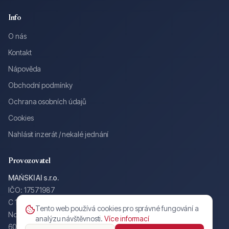
Info
O nás
Kontakt
Nápověda
Obchodní podmínky
Ochrana osobních údajů
Cookies
Nahlásit inzerát / nekalé jednání
Provozovatel
MAŃSKI AI s.r.o.
IČO: 17571987
C 130587 u Krajského soudu v Brně
Tento web používá cookies pro správné fungování a
Nové sady 988/2, Staré Brno
analýzu návštěvnosti.
Více informací
602 00 Brno