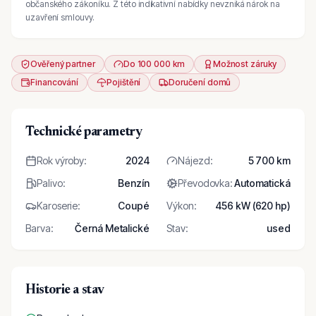
občanského zákoníku. Z této indikativní nabídky nevzniká nárok na
uzavření smlouvy.
Ověřený partner
Do 100 000 km
Možnost záruky
Financování
Pojištění
Doručení domů
Technické parametry
Rok výroby
:
2024
Nájezd
:
5 700 km
Palivo
:
Benzín
Převodovka
:
Automatická
Karoserie
:
Coupé
Výkon
:
456 kW (620 hp)
Barva
:
Černá Metalické
Stav
:
used
Historie a stav