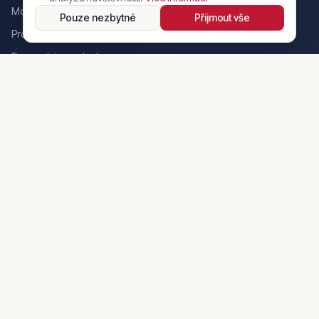
Motocykly
Pouze nezbytné
Přijmout vše
Prodejci
Pro prodejce a dealery
🏆 Awards
Magazín
Rizikové inzeráty a praktiky
Služby
AI poradce
Katalog služeb
Pro řidiče
Prodejci
Záznam o nehodě
Info