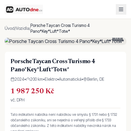
Porsche Taycan Cross Turismo 4
Úvod
/
Vozidla
/
Pano*Key*Luft*Totw*
1
/
1
Porsche Taycan Cross Turismo 4
Pano*Key*Luft*Totw*
2024
•
200 km
•
Elektro
•
Automatická
•
Berlin, DE
1 987 250 Kč
vč. DPH
Tato indikativní nabídka není nabídkou ve smyslu § 1731 nebo § 1732
občanského zákoníku, ani se nejedná o veřejný příslib dle § 1733
občanského zákoníku. Z této indikativní nabídky nevzniká nárok na