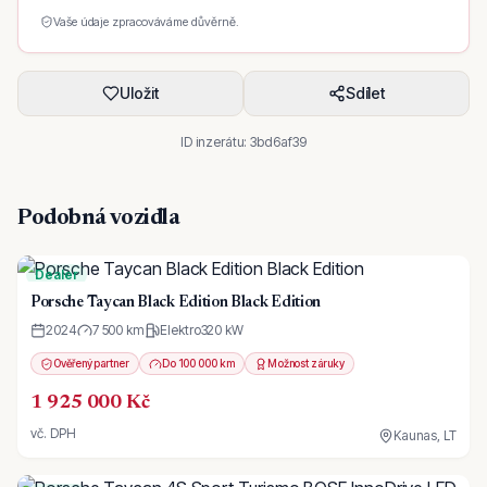
Vaše údaje zpracováváme důvěrně.
Uložit
Sdílet
ID inzerátu:
3bd6af39
Podobná vozidla
Dealer
Porsche Taycan Black Edition Black Edition
2024
7 500 km
Elektro
320
kW
Ověřený partner
Do 100 000 km
Možnost záruky
1 925 000 Kč
vč. DPH
Kaunas, LT