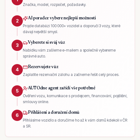
Značka, model, rozpočet, požadavky.
AI poradce vybere nejlepší možnosti
2
Projde databázi 100 000+ vozidel a doporučí 3 vozy, které
dávají největší smysl.
Vyberete si svůj vůz
3
Nabídku vám zašleme e-mailem a společně vybereme
správné auto.
Rezervujete vůz
4
Zaplatíte rezervační zálohu a začneme řešit celý proces.
AUTOdne agent zařídí vše potřebné
5
Ověření vozu, komunikace s prodejcem, financování, pojištění,
smlouvy online.
Přihlášení a doručení domů
6
Přihlásíme vozidlo a doručíme ho až k vám domů kdekoli v ČR
a SR.