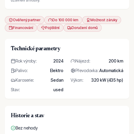
uzavření smlouvy.
Ověřený partner
Do 100 000 km
Možnost záruky
Financování
Pojištění
Doručení domů
Technické parametry
Rok výroby
:
2024
Nájezd
:
200 km
Palivo
:
Elektro
Převodovka
:
Automatická
Karoserie
:
Sedan
Výkon
:
320 kW (435 hp)
Stav
:
used
Historie a stav
Bez nehody