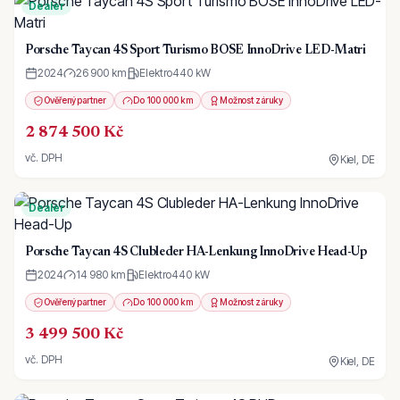
Dealer
Porsche Taycan 4S Sport Turismo BOSE InnoDrive LED-Matri
2024
26 900 km
Elektro
440
kW
Ověřený partner
Do 100 000 km
Možnost záruky
2 874 500 Kč
vč. DPH
Kiel, DE
Dealer
Porsche Taycan 4S Clubleder HA-Lenkung InnoDrive Head-Up
2024
14 980 km
Elektro
440
kW
Ověřený partner
Do 100 000 km
Možnost záruky
3 499 500 Kč
vč. DPH
Kiel, DE