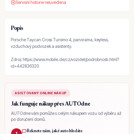
Servisní historie neuvedena
Popis
Porsche Taycan Cross Turismo 4, panorama, keyless,
vzduchový podvozek a asistenty.
Zdroj: https://www.mobile.de/cz/vozidel/podrobnosti.html?
id=442836320
ASISTOVANÝ ONLINE NÁKUP
Jak funguje nákup přes AUTOdne
AUTOdne vám pomůže s celým nákupem vozu od výběru až
po doručení domů.
Řeknete nám, jaké auto hledáte
1