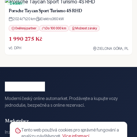
Dealer
Porsche Taycan Sport Turismo 4S RHD
2024
20 km
Elektro
360
kW
Ověřený partner
Do 100 000 km
Možnost záruky
1 990 275 Kč
vč. DPH
ZIELONA GÓRA, PL
Moderní český online automarket. Prodávejte a kupujte vozy
jednoduše, bezpečně a s online rezervací.
Marketplace
Tento web používá cookies pro správné fungování a
Inzerce
analýzu návštěvnosti.
Více informací