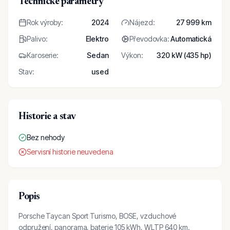
Technické parametry
Rok výroby
:
2024
Nájezd
:
27 999 km
Palivo
:
Elektro
Převodovka
:
Automatická
Karoserie
:
Sedan
Výkon
:
320 kW (435 hp)
Stav
:
used
Historie a stav
Bez nehody
Servisní historie neuvedena
Popis
Porsche Taycan Sport Turismo, BOSE, vzduchové
odpružení, panorama, baterie 105 kWh, WLTP 640 km.