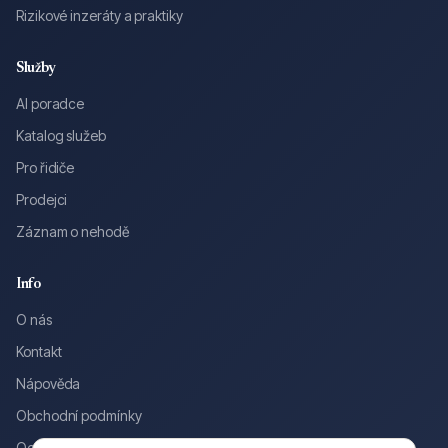
Rizikové inzeráty a praktiky
Služby
AI poradce
Katalog služeb
Pro řidiče
Prodejci
Záznam o nehodě
Info
O nás
Kontakt
Nápověda
Obchodní podmínky
Ochrana osobních údajů