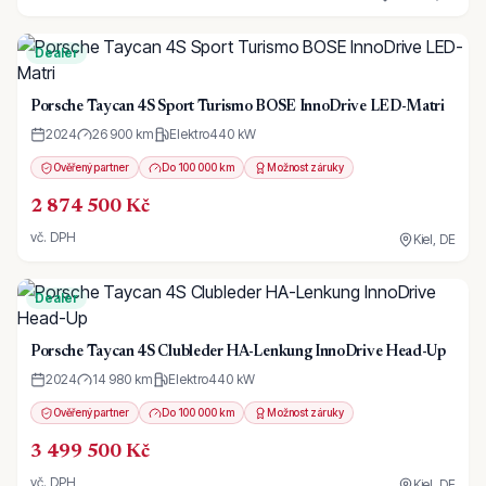
Dealer
Porsche Taycan 4S Sport Turismo BOSE InnoDrive LED-Matri
2024
26 900 km
Elektro
440
kW
Ověřený partner
Do 100 000 km
Možnost záruky
2 874 500 Kč
vč. DPH
Kiel, DE
Dealer
Porsche Taycan 4S Clubleder HA-Lenkung InnoDrive Head-Up
2024
14 980 km
Elektro
440
kW
Ověřený partner
Do 100 000 km
Možnost záruky
3 499 500 Kč
vč. DPH
Kiel, DE