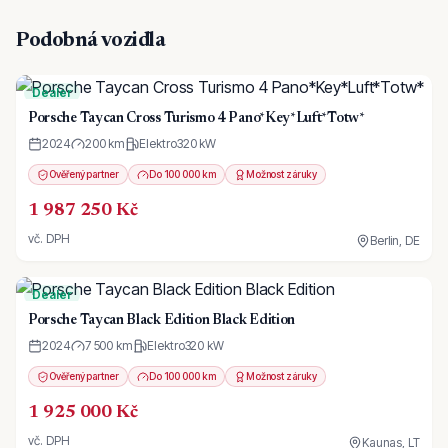
Podobná vozidla
Dealer
Porsche Taycan Cross Turismo 4 Pano*Key*Luft*Totw*
2024
200 km
Elektro
320
kW
Ověřený partner
Do 100 000 km
Možnost záruky
1 987 250 Kč
vč. DPH
Berlin, DE
Dealer
Porsche Taycan Black Edition Black Edition
2024
7 500 km
Elektro
320
kW
Ověřený partner
Do 100 000 km
Možnost záruky
1 925 000 Kč
vč. DPH
Kaunas, LT