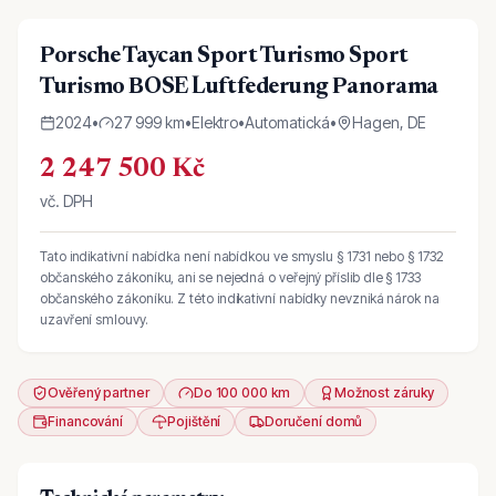
Porsche Taycan Sport Turismo Sport
Turismo BOSE Luftfederung Panorama
2024
•
27 999 km
•
Elektro
•
Automatická
•
Hagen, DE
2 247 500 Kč
vč. DPH
Tato indikativní nabídka není nabídkou ve smyslu § 1731 nebo § 1732
občanského zákoníku, ani se nejedná o veřejný příslib dle § 1733
občanského zákoníku. Z této indikativní nabídky nevzniká nárok na
uzavření smlouvy.
Ověřený partner
Do 100 000 km
Možnost záruky
Financování
Pojištění
Doručení domů