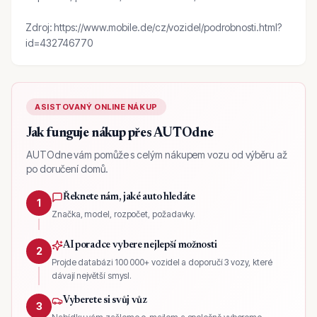
Zdroj: https://www.mobile.de/cz/vozidel/podrobnosti.html?
id=432746770
ASISTOVANÝ ONLINE NÁKUP
Jak funguje nákup přes AUTOdne
AUTOdne vám pomůže s celým nákupem vozu od výběru až
po doručení domů.
Řeknete nám, jaké auto hledáte
1
Značka, model, rozpočet, požadavky.
AI poradce vybere nejlepší možnosti
2
Projde databázi 100 000+ vozidel a doporučí 3 vozy, které
dávají největší smysl.
Vyberete si svůj vůz
3