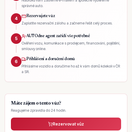
Nabídku vám zašleme e-mailem a společně vybereme
správné auto.
Rezervujete vůz
4
Zaplatíte rezervační zálohu a začneme řešit celý proces.
AUTOdne agent zařídí vše potřebné
5
Ověření vozu, komunikace s prodejcem, financování, pojištění,
smlouvy online.
Přihlášení a doručení domů
6
Přihlásíme vozidlo a doručíme ho až k vám domů kdekoli v ČR
a SR.
Máte zájem o tento vůz?
Reagujeme zpravidla do 24 hodin.
Rezervovat vůz