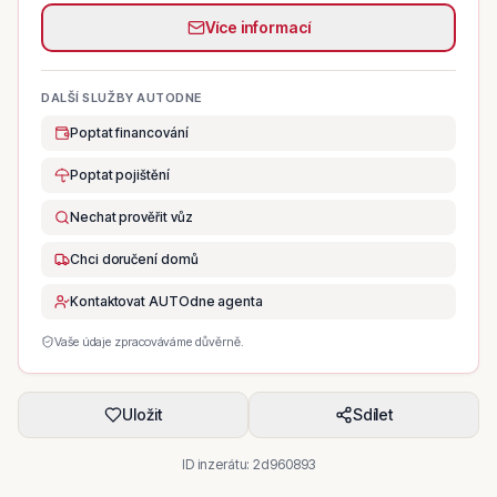
Více informací
DALŠÍ SLUŽBY AUTODNE
Poptat financování
Poptat pojištění
Nechat prověřit vůz
Chci doručení domů
Kontaktovat AUTOdne agenta
Vaše údaje zpracováváme důvěrně.
Uložit
Sdílet
ID inzerátu:
2d960893