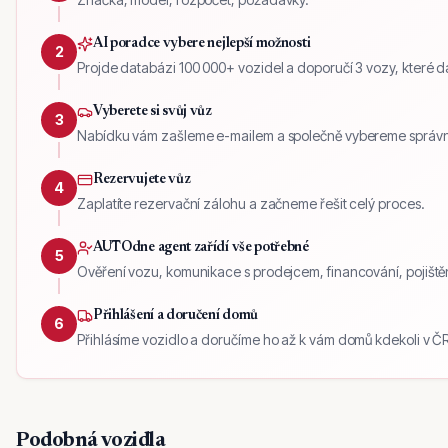
AI poradce vybere nejlepší možnosti
2
Projde databázi 100 000+ vozidel a doporučí 3 vozy, které dáv
Vyberete si svůj vůz
3
Nabídku vám zašleme e-mailem a společně vybereme správn
Rezervujete vůz
4
Zaplatíte rezervační zálohu a začneme řešit celý proces.
AUTOdne agent zařídí vše potřebné
5
Ověření vozu, komunikace s prodejcem, financování, pojištěn
Přihlášení a doručení domů
6
Přihlásíme vozidlo a doručíme ho až k vám domů kdekoli v ČR
Podobná vozidla