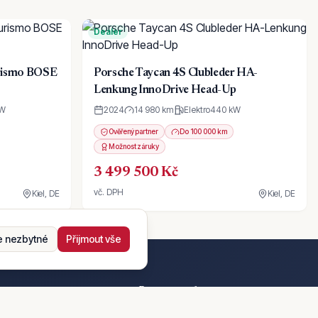
Dealer
urismo BOSE
Porsche Taycan 4S Clubleder HA-
Lenkung InnoDrive Head-Up
W
2024
14 980 km
Elektro
440
kW
Ověřený partner
Do 100 000 km
Možnost záruky
3 499 500 Kč
vč. DPH
Kiel, DE
Kiel, DE
 nezbytné
Přijmout vše
Provozovatel
MAŃSKI AI s.r.o.