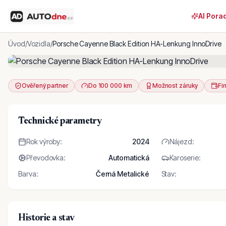
AI Pora
Úvod
/
Vozidla
/
Porsche Cayenne Black Edition HA-Lenkung InnoDrive
Ověřený partner
Do 100 000 km
Možnost záruky
Fi
Technické parametry
Rok výroby
:
2024
Nájezd
:
Převodovka
:
Automatická
Karoserie
:
Barva
:
Černá Metalické
Stav
:
Historie a stav