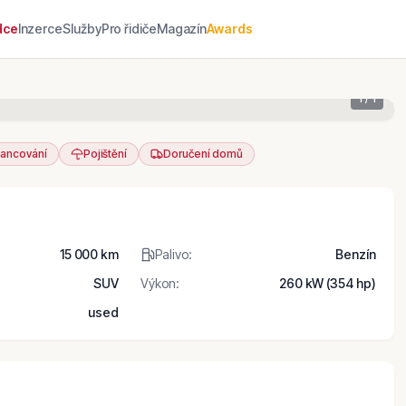
dce
Inzerce
Služby
Pro řidiče
Magazín
Awards
1
/
1
nancování
Pojištění
Doručení domů
15 000 km
Palivo
:
Benzín
SUV
Výkon
:
260 kW (354 hp)
used