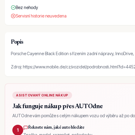
Bez nehody
Servisní historie neuvedena
Popis
Porsche Cayenne Black Edition s řízením zadní nápravy, InnoDrive
Zdroj: https://www.mobile.de/cz/vozidel/podrobnosti.html?id=44
ASISTOVANÝ ONLINE NÁKUP
Jak funguje nákup přes AUTOdne
AUTOdne vám pomůže s celým nákupem vozu od výběru až po do
Řeknete nám, jaké auto hledáte
1
Značka, model, rozpočet, požadavky.