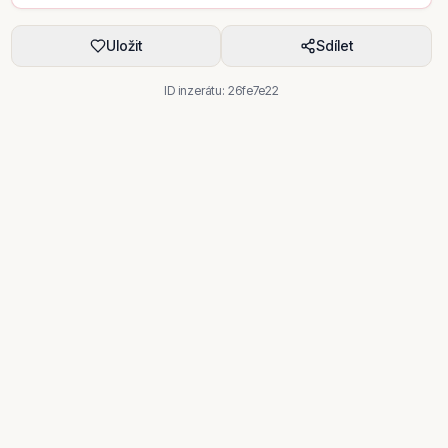
Uložit
Sdílet
ID inzerátu:
26fe7e22