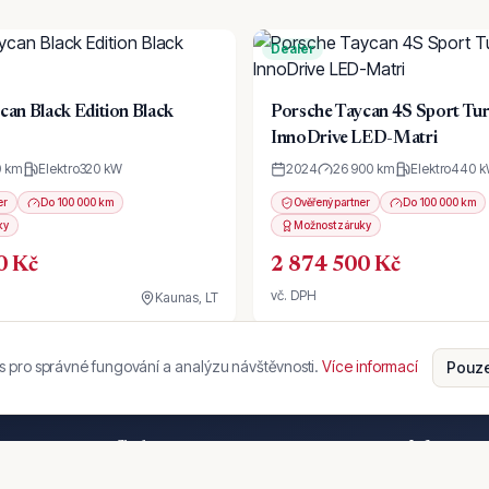
Dealer
can Black Edition Black
Porsche Taycan 4S Sport T
InnoDrive LED-Matri
0 km
Elektro
320
kW
2024
26 900 km
Elektro
440
k
er
Do 100 000 km
Ověřený partner
Do 100 000 km
ky
Možnost záruky
0 Kč
2 874 500 Kč
vč. DPH
Kaunas, LT
 pro správné fungování a analýzu návštěvnosti.
Více informací
Pouze
Služby
Info
AI poradce
O nás