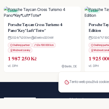
Dealer
Dealer
Porsche Taycan Cross Turismo 4
Porsche Tay
Pano*Key*Luft*Totw*
Edition
2024
200 km
Elektro
320
kW
2024
7 50
Ověřený partner
Do 100 000 km
Ověřený partn
Možnost záruky
Možnost záru
1 987 250 Kč
1 925 00
vč. DPH
vč. DPH
Berlin, DE
Tento web používá cookies
Marketplace
Inzerce