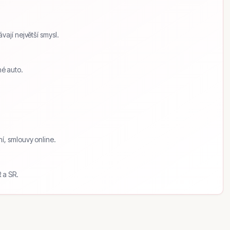
ají největší smysl.
é auto.
í, smlouvy online.
 a SR.