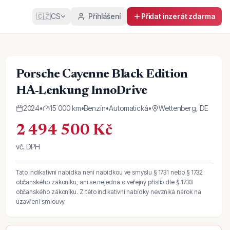
🇨🇿
CS
Přihlášení
Přidat inzerát zdarma
Porsche Cayenne Black Edition
HA-Lenkung InnoDrive
2024
•
15 000 km
•
Benzín
•
Automatická
•
Wettenberg, DE
2 494 500 Kč
vč. DPH
Tato indikativní nabídka není nabídkou ve smyslu § 1731 nebo § 1732
občanského zákoníku, ani se nejedná o veřejný příslib dle § 1733
občanského zákoníku. Z této indikativní nabídky nevzniká nárok na
uzavření smlouvy.