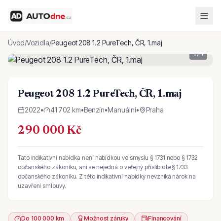
Úvod
/
Vozidla
/
Peugeot 208 1.2 PureTech, ČR, 1.maj
1
/
1
Peugeot 208 1.2 PureTech, ČR, 1.maj
2022
•
41 702 km
•
Benzín
•
Manuální
•
Praha
290 000 Kč
Tato indikativní nabídka není nabídkou ve smyslu § 1731 nebo § 1732
občanského zákoníku, ani se nejedná o veřejný příslib dle § 1733
občanského zákoníku. Z této indikativní nabídky nevzniká nárok na
uzavření smlouvy.
Do 100 000 km
Možnost záruky
Financování