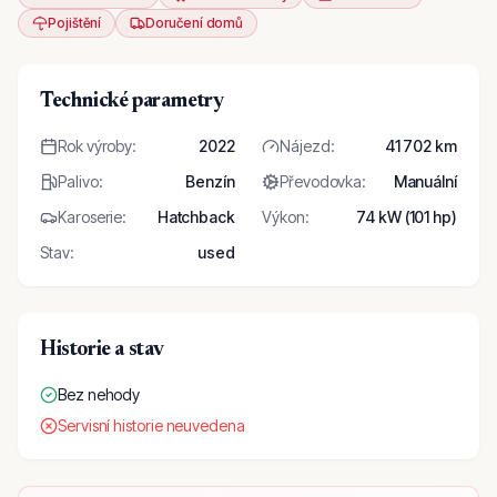
Pojištění
Doručení domů
Technické parametry
Rok výroby
:
2022
Nájezd
:
41 702 km
Palivo
:
Benzín
Převodovka
:
Manuální
Karoserie
:
Hatchback
Výkon
:
74 kW (101 hp)
Stav
:
used
Historie a stav
Bez nehody
Servisní historie neuvedena