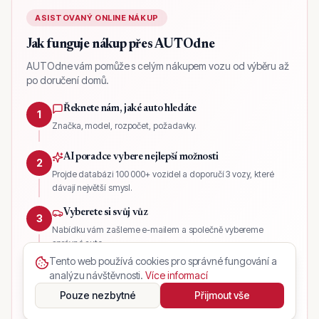
ASISTOVANÝ ONLINE NÁKUP
Jak funguje nákup přes AUTOdne
AUTOdne vám pomůže s celým nákupem vozu od výběru až
po doručení domů.
Řeknete nám, jaké auto hledáte
1
Značka, model, rozpočet, požadavky.
AI poradce vybere nejlepší možnosti
2
Projde databázi 100 000+ vozidel a doporučí 3 vozy, které
dávají největší smysl.
Vyberete si svůj vůz
3
Nabídku vám zašleme e-mailem a společně vybereme
správné auto.
Tento web používá cookies pro správné fungování a
Rezervujete vůz
4
analýzu návštěvnosti.
Více informací
Zaplatíte rezervační zálohu a začneme řešit celý proces.
Pouze nezbytné
Přijmout vše
AUTOdne agent zařídí vše potřebné