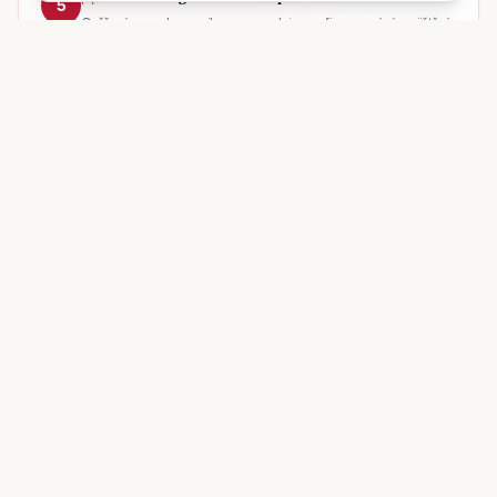
5
Ověření vozu, komunikace s prodejcem, financování, pojištění,
smlouvy online.
Přihlášení a doručení domů
6
Přihlásíme vozidlo a doručíme ho až k vám domů kdekoli v ČR
a SR.
Máte zájem o tento vůz?
Reagujeme zpravidla do 24 hodin.
Rezervovat vůz
Více informací
DALŠÍ SLUŽBY AUTODNE
Poptat financování