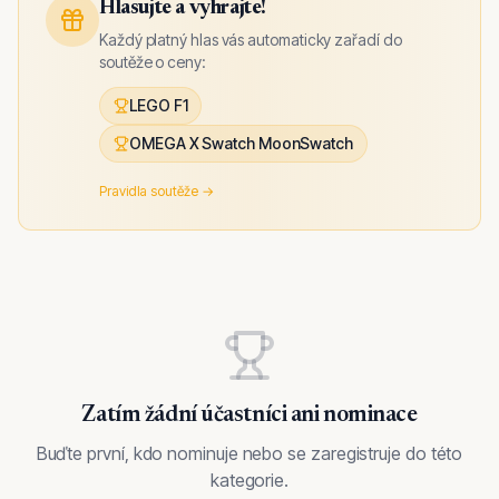
Hlasujte a vyhrajte!
Každý platný hlas vás automaticky zařadí do
soutěže o ceny:
LEGO F1
OMEGA X Swatch MoonSwatch
Pravidla soutěže →
Zatím žádní účastníci ani nominace
Buďte první, kdo nominuje nebo se zaregistruje do této
kategorie.