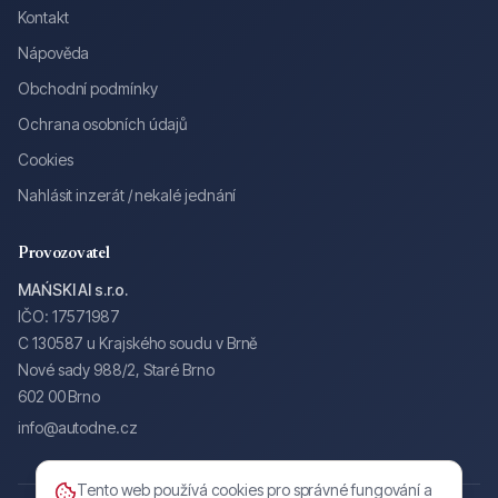
Kontakt
Nápověda
Obchodní podmínky
Ochrana osobních údajů
Cookies
Nahlásit inzerát / nekalé jednání
Provozovatel
MAŃSKI AI s.r.o.
IČO: 17571987
C 130587 u Krajského soudu v Brně
Nové sady 988/2, Staré Brno
602 00 Brno
info@autodne.cz
Tento web používá cookies pro správné fungování a