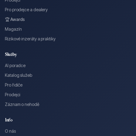
Pro prodejce a dealery
🏆 Awards
Magazín
Rizikové inzeráty a praktiky
Služby
AI poradce
Katalog služeb
Pro řidiče
Prodejci
Záznam o nehodě
Info
O nás