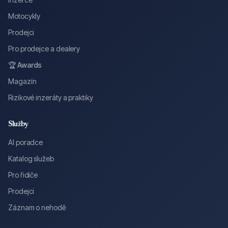
Motocykly
Prodejci
Pro prodejce a dealery
🏆 Awards
Magazín
Rizikové inzeráty a praktiky
Služby
AI poradce
Katalog služeb
Pro řidiče
Prodejci
Záznam o nehodě