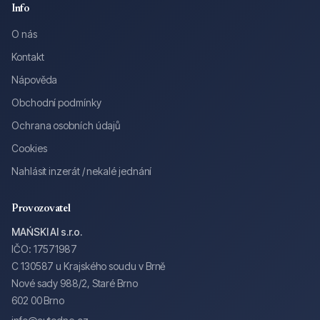
Info
O nás
Kontakt
Nápověda
Obchodní podmínky
Ochrana osobních údajů
Cookies
Nahlásit inzerát / nekalé jednání
Provozovatel
MAŃSKI AI s.r.o.
IČO: 17571987
C 130587 u Krajského soudu v Brně
Nové sady 988/2, Staré Brno
602 00 Brno